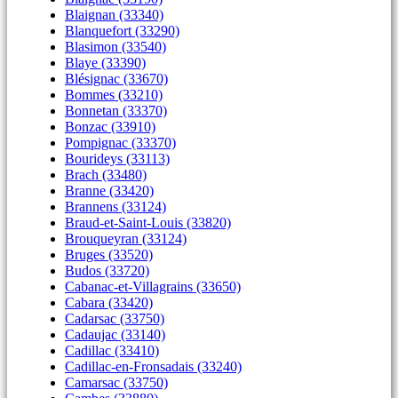
Blaignan (33340)
Blanquefort (33290)
Blasimon (33540)
Blaye (33390)
Blésignac (33670)
Bommes (33210)
Bonnetan (33370)
Bonzac (33910)
Pompignac (33370)
Bourideys (33113)
Brach (33480)
Branne (33420)
Brannens (33124)
Braud-et-Saint-Louis (33820)
Brouqueyran (33124)
Bruges (33520)
Budos (33720)
Cabanac-et-Villagrains (33650)
Cabara (33420)
Cadarsac (33750)
Cadaujac (33140)
Cadillac (33410)
Cadillac-en-Fronsadais (33240)
Camarsac (33750)