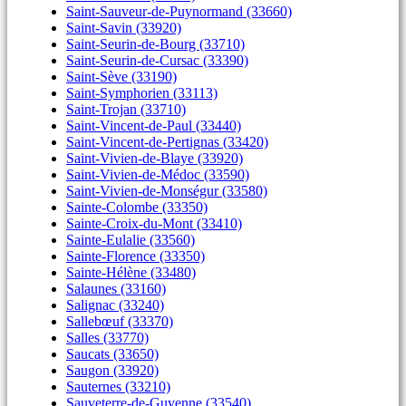
Saint-Sauveur-de-Puynormand (33660)
Saint-Savin (33920)
Saint-Seurin-de-Bourg (33710)
Saint-Seurin-de-Cursac (33390)
Saint-Sève (33190)
Saint-Symphorien (33113)
Saint-Trojan (33710)
Saint-Vincent-de-Paul (33440)
Saint-Vincent-de-Pertignas (33420)
Saint-Vivien-de-Blaye (33920)
Saint-Vivien-de-Médoc (33590)
Saint-Vivien-de-Monségur (33580)
Sainte-Colombe (33350)
Sainte-Croix-du-Mont (33410)
Sainte-Eulalie (33560)
Sainte-Florence (33350)
Sainte-Hélène (33480)
Salaunes (33160)
Salignac (33240)
Sallebœuf (33370)
Salles (33770)
Saucats (33650)
Saugon (33920)
Sauternes (33210)
Sauveterre-de-Guyenne (33540)