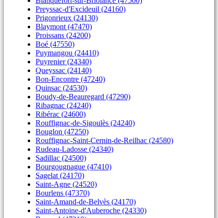
Blanquefort-sur-Briolance (47500)
Preyssac-d'Excideuil (24160)
Prigonrieux (24130)
Blaymont (47470)
Proissans (24200)
Boé (47550)
Puymangou (24410)
Puyrenier (24340)
Queyssac (24140)
Bon-Encontre (47240)
Quinsac (24530)
Boudy-de-Beauregard (47290)
Ribagnac (24240)
Ribérac (24600)
Rouffignac-de-Sigoulès (24240)
Bouglon (47250)
Rouffignac-Saint-Cernin-de-Reilhac (24580)
Rudeau-Ladosse (24340)
Sadillac (24500)
Bourgougnague (47410)
Sagelat (24170)
Saint-Agne (24520)
Bourlens (47370)
Saint-Amand-de-Belvès (24170)
Saint-Antoine-d'Auberoche (24330)