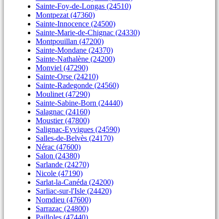
Sainte-Foy-de-Longas (24510)
Montpezat (47360)
Sainte-Innocence (24500)
Sainte-Marie-de-Chignac (24330)
Montpouillan (47200)
Sainte-Mondane (24370)
Sainte-Nathalène (24200)
Monviel (47290)
Sainte-Orse (24210)
Sainte-Radegonde (24560)
Moulinet (47290)
Sainte-Sabine-Born (24440)
Salagnac (24160)
Moustier (47800)
Salignac-Eyvigues (24590)
Salles-de-Belvès (24170)
Nérac (47600)
Salon (24380)
Sarlande (24270)
Nicole (47190)
Sarlat-la-Canéda (24200)
Sarliac-sur-l'Isle (24420)
Nomdieu (47600)
Sarrazac (24800)
Pailloles (47440)