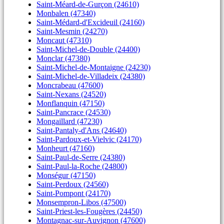
Saint-Méard-de-Gurçon (24610)
Monbalen (47340)
Saint-Médard-d'Excideuil (24160)
Saint-Mesmin (24270)
Moncaut (47310)
Saint-Michel-de-Double (24400)
Monclar (47380)
Saint-Michel-de-Montaigne (24230)
Saint-Michel-de-Villadeix (24380)
Moncrabeau (47600)
Saint-Nexans (24520)
Monflanquin (47150)
Saint-Pancrace (24530)
Mongaillard (47230)
Saint-Pantaly-d'Ans (24640)
Saint-Pardoux-et-Vielvic (24170)
Monheurt (47160)
Saint-Paul-de-Serre (24380)
Saint-Paul-la-Roche (24800)
Monségur (47150)
Saint-Perdoux (24560)
Saint-Pompont (24170)
Monsempron-Libos (47500)
Saint-Priest-les-Fougères (24450)
Montagnac-sur-Auvignon (47600)