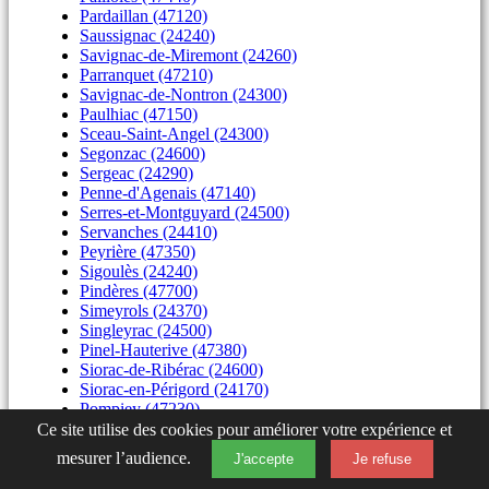
Pardaillan (47120)
Saussignac (24240)
Savignac-de-Miremont (24260)
Parranquet (47210)
Savignac-de-Nontron (24300)
Paulhiac (47150)
Sceau-Saint-Angel (24300)
Segonzac (24600)
Sergeac (24290)
Penne-d'Agenais (47140)
Serres-et-Montguyard (24500)
Servanches (24410)
Peyrière (47350)
Sigoulès (24240)
Pindères (47700)
Simeyrols (24370)
Singleyrac (24500)
Pinel-Hauterive (47380)
Siorac-de-Ribérac (24600)
Siorac-en-Périgord (24170)
Pompiey (47230)
Sorges (24420)
Ce site utilise des cookies pour améliorer votre expérience et
Soudat (24360)
mesurer l’audience.
J'accepte
Je refuse
Soulaures (24540)
Sourzac (24400)