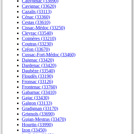
Cauvignac (33690)
Cavignac (33620)
Cazalis (33113)
Cénac (33360)
Cestas (33610)
Cissac-Médoc (33250)
Cleyrac (33540)
Coimères (33210)
Coutras (33230)
Créon (33670)
Cussac-Fort-Médoc (33460)
Daignac (33420)
Dardenac (33420)
Daubèze (33540)
Floudès (33190)
Fronsac (33126)
Frontenac (33760)
Gabarnac (33410)
Gajac (33430)
Galgon (33133)
Gradignan (33170)
Grignols (33690)
Gujan-Mestras (33470)
Hourtin (33990)
Izon (33450)