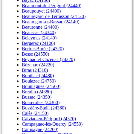
Bayac (24150)
Beaumont-du-Périgord (24440)
Beaupouyet (24400)
Beauregard-de-Terrasson (24120)
Beauregard-et-Bassac (24140)
Beauronne (24400)
Beaussac (24340)
Beleymas (24140)
Bergerac (24100)
Bertric-Burée (24320)
Besse (24550)
Beynac-et-Cazenac (24220)
Bézenac (24220)
Biras (24310)
Bouillac (24480)
Boulazac (24750)
Bouniagues (24560)
Breuilh (24380)
Bussac (24350)
Busserolles (24360)
Bussière-Badil (24360)
Calès (24150)
Calviac-en-Périgord (24370)
Campagnac-lès-Quercy (24550)
Campagne (24260)