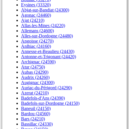
Eysines (33320)
Abjat-sur-Bandiat (24300)
Agonac (24460)
Ajat (24210)
Allas-les-Mines (24220)
Allemans (24600)
Alles-sur-Dordogne (24480)
Angoisse (24270)
Anlhiac (24160)
Annesse-et-Beaulieu (24430)
Antonne-et-Trigonant (24420)
Archignac (24590)
Atur (24750)
Aubas (24290)
Audrix (24260)
Augignac (24300)
Auriac-du-Périgord (24290)
Azerat (24210)
Badefols-d'Ans (24390)
Badefols-sur-Dordogne (24150)
Baneuil (24150)
Bardou (24560)
Bars (24210)
Bassillac (24330)