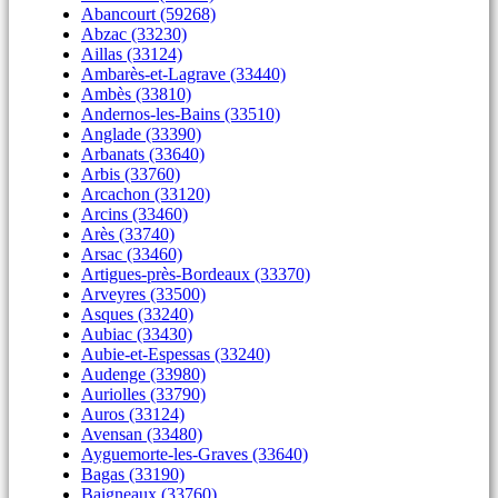
Abancourt (59268)
Abzac (33230)
Aillas (33124)
Ambarès-et-Lagrave (33440)
Ambès (33810)
Andernos-les-Bains (33510)
Anglade (33390)
Arbanats (33640)
Arbis (33760)
Arcachon (33120)
Arcins (33460)
Arès (33740)
Arsac (33460)
Artigues-près-Bordeaux (33370)
Arveyres (33500)
Asques (33240)
Aubiac (33430)
Aubie-et-Espessas (33240)
Audenge (33980)
Auriolles (33790)
Auros (33124)
Avensan (33480)
Ayguemorte-les-Graves (33640)
Bagas (33190)
Baigneaux (33760)