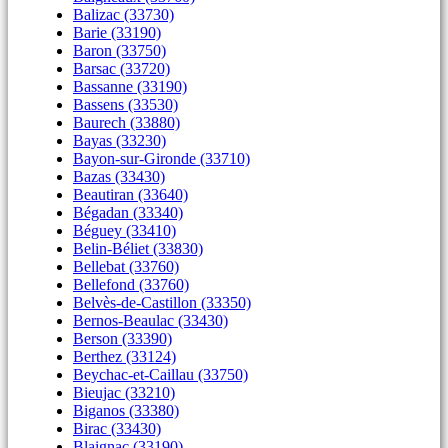
Balizac (33730)
Barie (33190)
Baron (33750)
Barsac (33720)
Bassanne (33190)
Bassens (33530)
Baurech (33880)
Bayas (33230)
Bayon-sur-Gironde (33710)
Bazas (33430)
Beautiran (33640)
Bégadan (33340)
Béguey (33410)
Belin-Béliet (33830)
Bellebat (33760)
Bellefond (33760)
Belvès-de-Castillon (33350)
Bernos-Beaulac (33430)
Berson (33390)
Berthez (33124)
Beychac-et-Caillau (33750)
Bieujac (33210)
Biganos (33380)
Birac (33430)
Blaignac (33190)