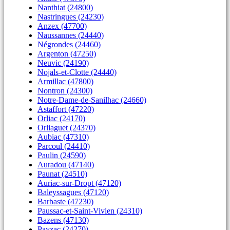
Nanthiat (24800)
Nastringues (24230)
Anzex (47700)
Naussannes (24440)
Négrondes (24460)
Argenton (47250)
Neuvic (24190)
Nojals-et-Clotte (24440)
Armillac (47800)
Nontron (24300)
Notre-Dame-de-Sanilhac (24660)
Astaffort (47220)
Orliac (24170)
Orliaguet (24370)
Aubiac (47310)
Parcoul (24410)
Paulin (24590)
Auradou (47140)
Paunat (24510)
Auriac-sur-Dropt (47120)
Baleyssagues (47120)
Barbaste (47230)
Paussac-et-Saint-Vivien (24310)
Bazens (47130)
Payzac (24270)