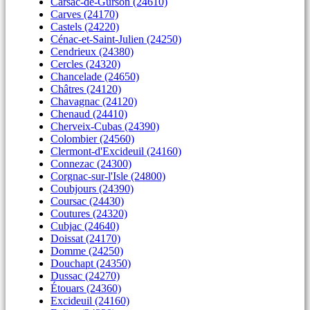
Carsac-de-Gurson (24610)
Carves (24170)
Castels (24220)
Cénac-et-Saint-Julien (24250)
Cendrieux (24380)
Cercles (24320)
Chancelade (24650)
Châtres (24120)
Chavagnac (24120)
Chenaud (24410)
Cherveix-Cubas (24390)
Colombier (24560)
Clermont-d'Excideuil (24160)
Connezac (24300)
Corgnac-sur-l'Isle (24800)
Coubjours (24390)
Coursac (24430)
Coutures (24320)
Cubjac (24640)
Doissat (24170)
Domme (24250)
Douchapt (24350)
Dussac (24270)
Étouars (24360)
Excideuil (24160)