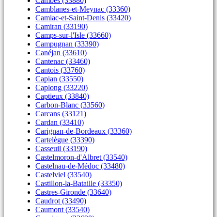
Cambes (33880)
Camblanes-et-Meynac (33360)
Camiac-et-Saint-Denis (33420)
Camiran (33190)
Camps-sur-l'Isle (33660)
Campugnan (33390)
Canéjan (33610)
Cantenac (33460)
Cantois (33760)
Capian (33550)
Caplong (33220)
Captieux (33840)
Carbon-Blanc (33560)
Carcans (33121)
Cardan (33410)
Carignan-de-Bordeaux (33360)
Cartelègue (33390)
Casseuil (33190)
Castelmoron-d'Albret (33540)
Castelnau-de-Médoc (33480)
Castelviel (33540)
Castillon-la-Bataille (33350)
Castres-Gironde (33640)
Caudrot (33490)
Caumont (33540)