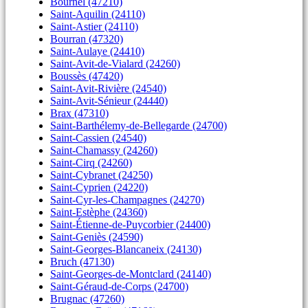
Bournel (47210)
Saint-Aquilin (24110)
Saint-Astier (24110)
Bourran (47320)
Saint-Aulaye (24410)
Saint-Avit-de-Vialard (24260)
Boussès (47420)
Saint-Avit-Rivière (24540)
Saint-Avit-Sénieur (24440)
Brax (47310)
Saint-Barthélemy-de-Bellegarde (24700)
Saint-Cassien (24540)
Saint-Chamassy (24260)
Saint-Cirq (24260)
Saint-Cybranet (24250)
Saint-Cyprien (24220)
Saint-Cyr-les-Champagnes (24270)
Saint-Estèphe (24360)
Saint-Étienne-de-Puycorbier (24400)
Saint-Geniès (24590)
Saint-Georges-Blancaneix (24130)
Bruch (47130)
Saint-Georges-de-Montclard (24140)
Saint-Géraud-de-Corps (24700)
Brugnac (47260)