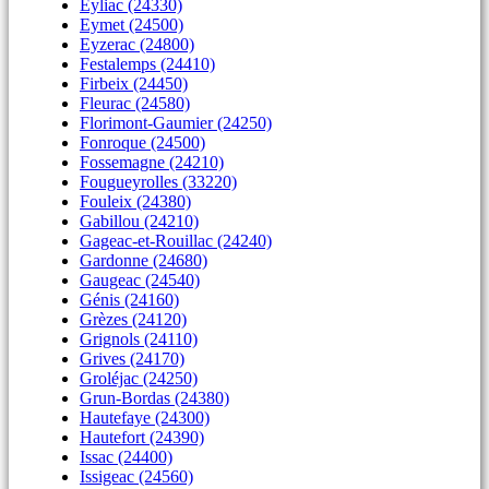
Eyliac (24330)
Eymet (24500)
Eyzerac (24800)
Festalemps (24410)
Firbeix (24450)
Fleurac (24580)
Florimont-Gaumier (24250)
Fonroque (24500)
Fossemagne (24210)
Fougueyrolles (33220)
Fouleix (24380)
Gabillou (24210)
Gageac-et-Rouillac (24240)
Gardonne (24680)
Gaugeac (24540)
Génis (24160)
Grèzes (24120)
Grignols (24110)
Grives (24170)
Groléjac (24250)
Grun-Bordas (24380)
Hautefaye (24300)
Hautefort (24390)
Issac (24400)
Issigeac (24560)