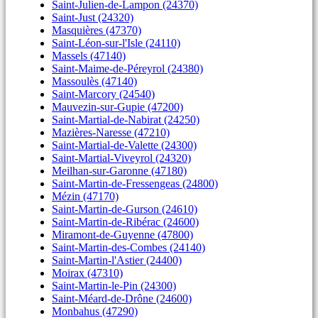
Saint-Julien-de-Lampon (24370)
Saint-Just (24320)
Masquières (47370)
Saint-Léon-sur-l'Isle (24110)
Massels (47140)
Saint-Maime-de-Péreyrol (24380)
Massoulès (47140)
Saint-Marcory (24540)
Mauvezin-sur-Gupie (47200)
Saint-Martial-de-Nabirat (24250)
Mazières-Naresse (47210)
Saint-Martial-de-Valette (24300)
Saint-Martial-Viveyrol (24320)
Meilhan-sur-Garonne (47180)
Saint-Martin-de-Fressengeas (24800)
Mézin (47170)
Saint-Martin-de-Gurson (24610)
Saint-Martin-de-Ribérac (24600)
Miramont-de-Guyenne (47800)
Saint-Martin-des-Combes (24140)
Saint-Martin-l'Astier (24400)
Moirax (47310)
Saint-Martin-le-Pin (24300)
Saint-Méard-de-Drône (24600)
Monbahus (47290)