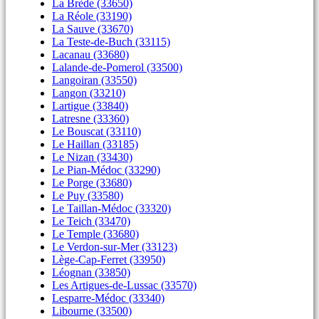
La Brède (33650)
La Réole (33190)
La Sauve (33670)
La Teste-de-Buch (33115)
Lacanau (33680)
Lalande-de-Pomerol (33500)
Langoiran (33550)
Langon (33210)
Lartigue (33840)
Latresne (33360)
Le Bouscat (33110)
Le Haillan (33185)
Le Nizan (33430)
Le Pian-Médoc (33290)
Le Porge (33680)
Le Puy (33580)
Le Taillan-Médoc (33320)
Le Teich (33470)
Le Temple (33680)
Le Verdon-sur-Mer (33123)
Lège-Cap-Ferret (33950)
Léognan (33850)
Les Artigues-de-Lussac (33570)
Lesparre-Médoc (33340)
Libourne (33500)