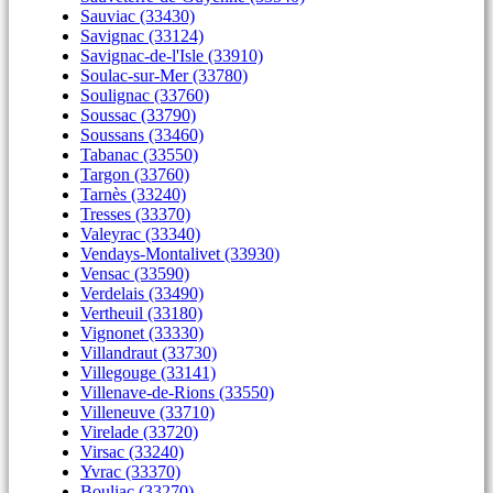
Sauviac (33430)
Savignac (33124)
Savignac-de-l'Isle (33910)
Soulac-sur-Mer (33780)
Soulignac (33760)
Soussac (33790)
Soussans (33460)
Tabanac (33550)
Targon (33760)
Tarnès (33240)
Tresses (33370)
Valeyrac (33340)
Vendays-Montalivet (33930)
Vensac (33590)
Verdelais (33490)
Vertheuil (33180)
Vignonet (33330)
Villandraut (33730)
Villegouge (33141)
Villenave-de-Rions (33550)
Villeneuve (33710)
Virelade (33720)
Virsac (33240)
Yvrac (33370)
Bouliac (33270)