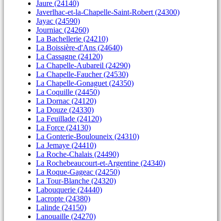
Jaure (24140)
Javerlhac-et-la-Chapelle-Saint-Robert (24300)
Jayac (24590)
Journiac (24260)
La Bachellerie (24210)
La Boissière-d'Ans (24640)
La Cassagne (24120)
La Chapelle-Aubareil (24290)
La Chapelle-Faucher (24530)
La Chapelle-Gonaguet (24350)
La Coquille (24450)
La Dornac (24120)
La Douze (24330)
La Feuillade (24120)
La Force (24130)
La Gonterie-Boulouneix (24310)
La Jemaye (24410)
La Roche-Chalais (24490)
La Rochebeaucourt-et-Argentine (24340)
La Roque-Gageac (24250)
La Tour-Blanche (24320)
Labouquerie (24440)
Lacropte (24380)
Lalinde (24150)
Lanouaille (24270)