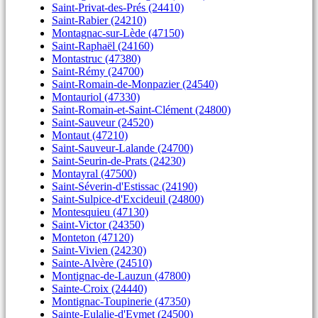
Saint-Privat-des-Prés (24410)
Saint-Rabier (24210)
Montagnac-sur-Lède (47150)
Saint-Raphaël (24160)
Montastruc (47380)
Saint-Rémy (24700)
Saint-Romain-de-Monpazier (24540)
Montauriol (47330)
Saint-Romain-et-Saint-Clément (24800)
Saint-Sauveur (24520)
Montaut (47210)
Saint-Sauveur-Lalande (24700)
Saint-Seurin-de-Prats (24230)
Montayral (47500)
Saint-Séverin-d'Estissac (24190)
Saint-Sulpice-d'Excideuil (24800)
Montesquieu (47130)
Saint-Victor (24350)
Monteton (47120)
Saint-Vivien (24230)
Sainte-Alvère (24510)
Montignac-de-Lauzun (47800)
Sainte-Croix (24440)
Montignac-Toupinerie (47350)
Sainte-Eulalie-d'Eymet (24500)