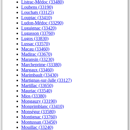
Listrac-Médoc (33480)
Loubens (33190)
Louchats (33125)
Loupiac (33410)
Ludon-Médoc (33290)
Lugaignac (33420)
Lugasson (33760)
Lugos (33830)
Lussac (33570)
Macau (33460)
Madirac (33670)
Maransin (33230)
Marcheprime (33380)
Margaux (33460)
Marimbault (33430)
Martignas-sur-Jalle (33127)
Martillac (33650)
Mauriac (33540)
Mios (33380)
Mongauzy (33190)
Monprimblanc (33410)
Monségur (33580)
Montignac (33760)
Montussan (33450)
Mouillac (33240)