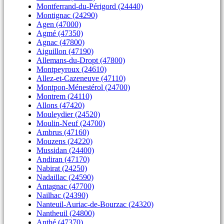
Montferrand-du-Périgord (24440)
Montignac (24290)
Agen (47000)
Agmé (47350)
Agnac (47800)
Aiguillon (47190)
Allemans-du-Dropt (47800)
Montpeyroux (24610)
Allez-et-Cazeneuve (47110)
Montpon-Ménestérol (24700)
Montrem (24110)
Allons (47420)
Mouleydier (24520)
Moulin-Neuf (24700)
Ambrus (47160)
Mouzens (24220)
Mussidan (24400)
Andiran (47170)
Nabirat (24250)
Nadaillac (24590)
Antagnac (47700)
Nailhac (24390)
Nanteuil-Auriac-de-Bourzac (24320)
Nantheuil (24800)
Anthé (47370)