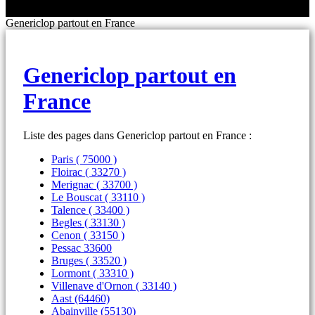
Toutes les marques
- SELS DE NICOTINE
Boxs
Genericlop partout en France
Eleaf, Aspire,
batterie
Smok, Innokin, Joyetech ...
- FORMATS ÉCONOMIQUES
classiques
L’AVIS DES MÉDECINS
intégrée
- LES PLUS VENDUS
LA PRESSE EN PARLE
Genericlop partout en
- LES PACKS PROMOS
LES MINI-CLOPES
Emission "C'est dans l'air"
France
- RECHERCHE AVANCÉE
Reportage Vox Pop ARTE
Interview France Bleu Genericlop
ts Boxs
Liste des pages dans Genericlop partout en France :
Paris ( 75000 )
Pods & Formats Poche
Floirac ( 33270 )
Merignac ( 33700 )
Le Bouscat ( 33110 )
Talence ( 33400 )
utant
Begles ( 33130 )
 d'emploi
Cenon ( 33150 )
Les cartouches
Pessac 33600
pour pods
Bruges ( 33520 )
Lormont ( 33310 )
Villenave d'Ornon ( 33140 )
Aast (64460)
Abainville (55130)