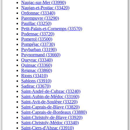
Naujac-sur-Mer (33990)
Naujan-et-Postiac (33420)
Ordonnac (33340)
Parempuyre (33290)
Pauillac (33250)
Petit-Palais-et-Cornemps (33570)
Podensac (33720)
Pomerol (33500)
Pompéjac (33730)
Puybarban (33190)
Puynormand (33660)
Queyrac (33340)
Quinsac (33360)
Reignac (33860)
Rions (33410)
Sablons (33910)
Sadirac (33670)
Saint-André-de-Cubzac (33240)
Saint-Aubin-de-Médoc (33160)
Saint-Avit-de-Soulège (33220)
Saint-Caprais-de-Blaye (33820)
Saint-Caprais-de-Bordeaux (33880)
Saint-Christoly-de-Blaye (33920)
Saint-Christoly-Médoc (33340)
Saint-Ciers-d'Abzac (33910)