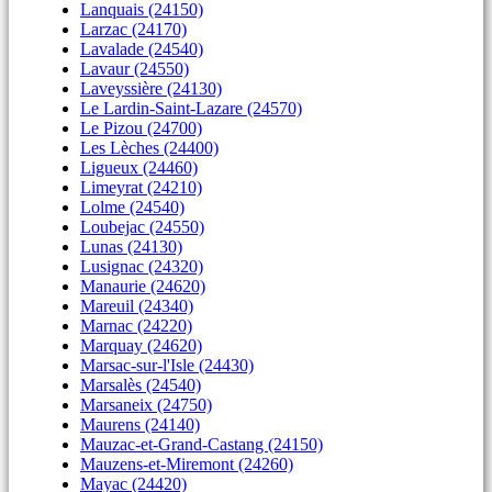
Lanquais (24150)
Larzac (24170)
Lavalade (24540)
Lavaur (24550)
Laveyssière (24130)
Le Lardin-Saint-Lazare (24570)
Le Pizou (24700)
Les Lèches (24400)
Ligueux (24460)
Limeyrat (24210)
Lolme (24540)
Loubejac (24550)
Lunas (24130)
Lusignac (24320)
Manaurie (24620)
Mareuil (24340)
Marnac (24220)
Marquay (24620)
Marsac-sur-l'Isle (24430)
Marsalès (24540)
Marsaneix (24750)
Maurens (24140)
Mauzac-et-Grand-Castang (24150)
Mauzens-et-Miremont (24260)
Mayac (24420)