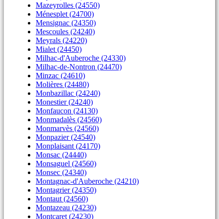
Mazeyrolles (24550)
Ménesplet (24700)
Mensignac (24350)
Mescoules (24240)
Meyrals (24220)
Mialet (24450)
Milhac-d'Auberoche (24330)
Milhac-de-Nontron (24470)
Minzac (24610)
Molières (24480)
Monbazillac (24240)
Monestier (24240)
Monfaucon (24130)
Monmadalès (24560)
Monmarvès (24560)
Monpazier (24540)
Monplaisant (24170)
Monsac (24440)
Monsaguel (24560)
Monsec (24340)
Montagnac-d'Auberoche (24210)
Montagrier (24350)
Montaut (24560)
Montazeau (24230)
Montcaret (24230)