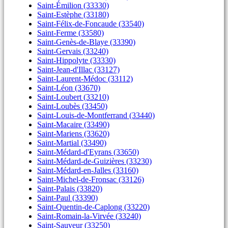
Saint-Émilion (33330)
Saint-Estèphe (33180)
Saint-Félix-de-Foncaude (33540)
Saint-Ferme (33580)
Saint-Genès-de-Blaye (33390)
Saint-Gervais (33240)
Saint-Hippolyte (33330)
Saint-Jean-d'Illac (33127)
Saint-Laurent-Médoc (33112)
Saint-Léon (33670)
Saint-Loubert (33210)
Saint-Loubès (33450)
Saint-Louis-de-Montferrand (33440)
Saint-Macaire (33490)
Saint-Mariens (33620)
Saint-Martial (33490)
Saint-Médard-d'Eyrans (33650)
Saint-Médard-de-Guizières (33230)
Saint-Médard-en-Jalles (33160)
Saint-Michel-de-Fronsac (33126)
Saint-Palais (33820)
Saint-Paul (33390)
Saint-Quentin-de-Caplong (33220)
Saint-Romain-la-Virvée (33240)
Saint-Sauveur (33250)