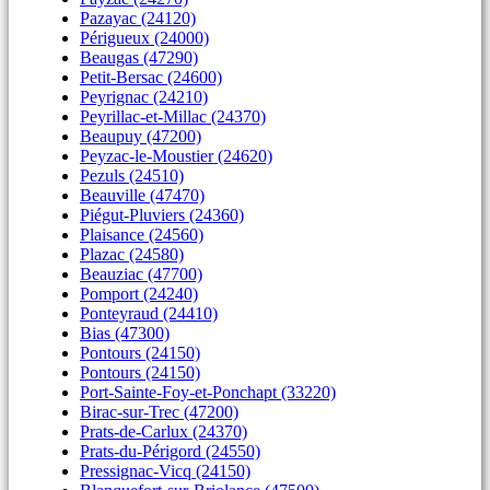
Pazayac (24120)
Périgueux (24000)
Beaugas (47290)
Petit-Bersac (24600)
Peyrignac (24210)
Peyrillac-et-Millac (24370)
Beaupuy (47200)
Peyzac-le-Moustier (24620)
Pezuls (24510)
Beauville (47470)
Piégut-Pluviers (24360)
Plaisance (24560)
Plazac (24580)
Beauziac (47700)
Pomport (24240)
Ponteyraud (24410)
Bias (47300)
Pontours (24150)
Pontours (24150)
Port-Sainte-Foy-et-Ponchapt (33220)
Birac-sur-Trec (47200)
Prats-de-Carlux (24370)
Prats-du-Périgord (24550)
Pressignac-Vicq (24150)