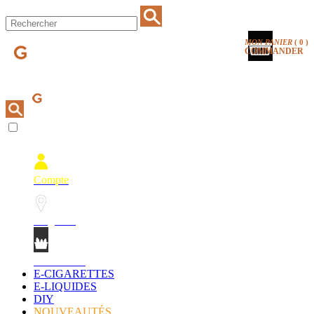
MON PANIER
(
0
)
COMMANDER
Compte
Magasins
Mon Panier
E-CIGARETTES
E-LIQUIDES
DIY
NOUVEAUTÉS