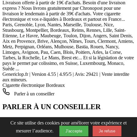
Livraison offerte à partir de 19€ d'achats. Besoin d'une livraison
express ? Nous livrons gratuitement par Chronopost pour une
livraison le lendemain à partir de 39€ d'achats. Votre cigarette
électronique et vos e-liquides à Bordeaux et partout en France...
Paris, Grenoble, Lyon, Nantes, Marseille, Toulouse, Nice,
Strasbourg, Montpellier, Bordeaux, Reims, Rennes, Lille, Saint-
Etienne, Le Havre, Maubeuge, Toulon, Dijon, Angers, Saint Denis,
Aix en Provence, Brive, Alençon, Nîmes, Tours, Clermont, Amiens,
Metz, Perpignan, Orléans, Mulhouse, Bastia, Rouen, Nancy,
Limoges, Avignon, Pau, Caen, Blois, Poitiers, Arles, la Corse,
Tarbes, la Rochelle, Le Mans, Brest etc... Et si la législation de votre
pays le permet par colissimo, en Suisse, Luxembourg, Monaco,
Suède ...
Genericlop.fr
|
Version 4.55
|
4.95
/
5
| Avis:
29421
| Vente interdite
aux mineurs.
Cigarette électronique Bordeaux
Parler à un conseiller
PARLER À UN CONSEILLER
Horaires pour parler à un conseiller :
Ce site utilise des cookies pour améliorer votre expérience et
Du lundi au vendredi
mesurer l’audience.
de 10h à 12h30 et 13h30 à 16h30
J'accepte
Je refuse