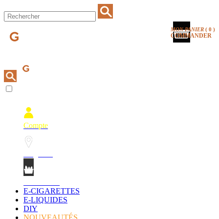
MON PANIER
(
0
)
COMMANDER
Compte
Magasins
Mon Panier
E-CIGARETTES
E-LIQUIDES
DIY
NOUVEAUTÉS