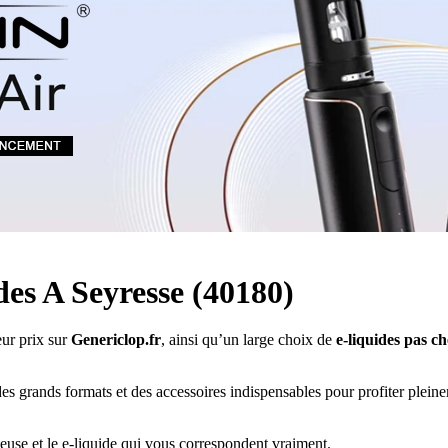
Quel E-liquide choisir ?
adeau au choix
Quelle Accu choisir ?
OPES
Le végétol c'est quoi ?
Les carto
Voir tout
Les Accus
pour p
piles
pour boxs
 Poche
MAXI FORMATS
GRANDS FORMA
100ml et +
50ml
RBA Reconst
RBA, coton, 
hes
s
ides A Seyresse (40180)
ur prix sur
Genericlop.fr
, ainsi qu’un large choix de
e-liquides pas ch
es grands formats et des accessoires indispensables pour profiter plein
teuse et le e-liquide qui vous correspondent vraiment.