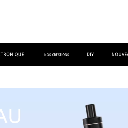
CTRONIQUE
DIY
NOUVE
NOS CRÉATIONS
S MAGASINS
INFOS PRATIQUES
EURS
BATTERIES
RÉSIST
rdeaux Centre
Calculateur BOOSTER Eliquide
rdeaux Chartrons
Ouvrir un flacon Grand format
urmands
Menthes
Givrés
Cafés
Thés
B
Lexique de la vape
rques
Un problème, une question ?
Boxs/ Mods
Boxs
e,
OS AVANTAGES
Toutes les Ré
avec accu
batterie
tech ...
coils, têtes d’
amovible
intégrée
Quel kit de cigarette choisir ?
mèch
raison offerte