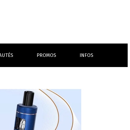
AUTÉS
PROMOS
INFOS
L’AVIS DES MÉDECINS
ACCESSOIRES
ANCES
LA PRESSE EN PARLE
Emission "C'est dans l'air"
oissons
Boosters
Reportage Vox Pop ARTE
Drip Tip
Chargeurs
Interview France Bleu Genericlop
embouts, becs
câbles, secteurs
sistances
atomiseurs,
es