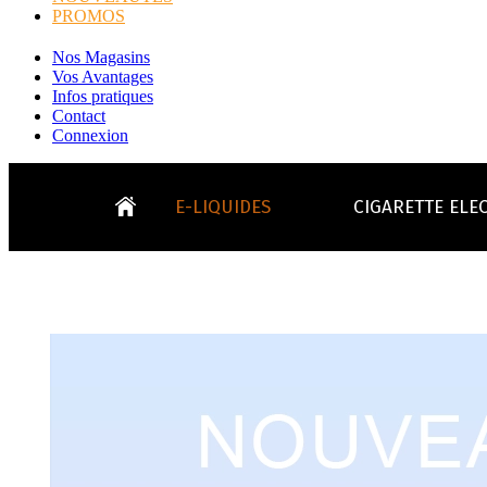
PROMOS
Nos Magasins
Vos Avantages
Infos pratiques
Contact
Connexion
E-LIQUIDES
CIGARETTE ELE
LE
KITS E-CIGARETTES
CLEAROMIS
Bo
LE BLOG
Bo
Tabacs
Fruités
Go
Toutes les ma
- INFOS GENERICLOP
Eleaf, Aspir
V
TOUS LES E-LIQUIDES
Smok, Innokin, Joye
Formats classiques
Liv
- INFOS VAPE
- VÉGÉTAL/NATUREL