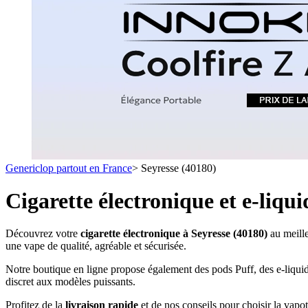
1 C
- SELS DE NICOTINE
- LES ASTUCES
LES MINI-CL
- FORMATS ÉCONOMIQUES
- FOCUS PRODUIT
- LES PLUS VENDUS
- LES MEDECINS
Formats Boxs
- LES PACKS PROMOS
- RECHERCHE AVANCÉE
Pods & Formats
Débutant
Genericlop partout en France
>
Seyresse (40180)
simple d'emploi
Les cartouc
pour pod
Cigarette électronique et e-liqu
Découvrez votre
cigarette électronique à Seyresse (40180)
au meille
une vape de qualité, agréable et sécurisée.
Notre boutique en ligne propose également des pods Puff, des e-liquid
discret aux modèles puissants.
Profitez de la
livraison rapide
et de nos conseils pour choisir la vapo