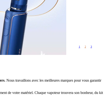
Rangements
Flacons vides
étuis, housses
uches
ods
TS
PETITS FORMATS
10ml
Pyrex
Pièces détachées
1
2
3
vitres de
Rings, adaptateurs,
rechange
bagues silicones ...
ructible
fils...
ers
. Nous travaillons avec les meilleures marques pour vous garantir
ement de votre matériel. Chaque vapoteur trouvera son bonheur, du kit