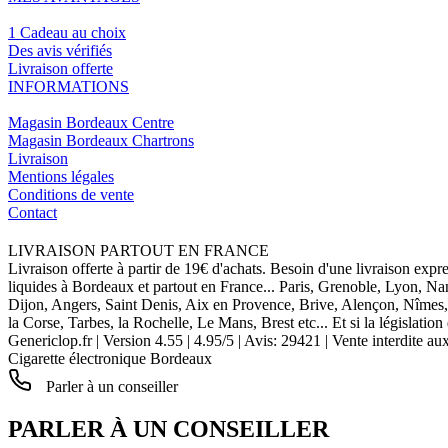
1 Cadeau au choix
Des avis vérifiés
Livraison offerte
INFORMATIONS
Magasin Bordeaux Centre
Magasin Bordeaux Chartrons
Livraison
Mentions légales
Conditions de vente
Contact
LIVRAISON PARTOUT EN FRANCE
Livraison offerte à partir de 19€ d'achats. Besoin d'une livraison expr
liquides à Bordeaux et partout en France... Paris, Grenoble, Lyon, N
Dijon, Angers, Saint Denis, Aix en Provence, Brive, Alençon, Nîmes,
la Corse, Tarbes, la Rochelle, Le Mans, Brest etc... Et si la législat
Genericlop.fr
|
Version 4.55
|
4.95
/
5
| Avis:
29421
| Vente interdite au
Cigarette électronique Bordeaux
Parler à un conseiller
PARLER À UN CONSEILLER