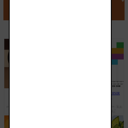
INFO GENERICLOP
LA PRESSE EN PARLE
AVIS DES MEDECINS
LE SAVIEZ-VOUS ? LE PRIX DU
QUEL TAUX DE PG/VG CHOISIR
PAQUET DE CIGARETTES
POUR MA CIGARETTE
AUGMENTE ENCORE !
ÉLECTRONIQUE ?
les
le e-
publié le : 02/05/2023 15:09:24 | catégories :
publié le : 04/05/2022 09:38:03 | catégories :
infos
liquide
les infos
quoi choisir ?
,
,