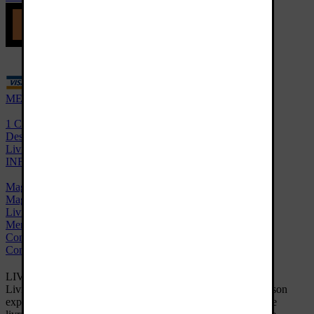
MES AVANTAGES
1 Cadeau au choix
Des avis vérifiés
Livraison offerte
INFORMATIONS
Magasin Bordeaux Centre
Magasin Bordeaux Chartrons
Livraison
Mentions légales
Conditions de vente
Contact
LIVRAISON PARTOUT EN FRANCE
Livraison offerte à partir de 19€ d'achats. Besoin d'une livraison
express ? Nous livrons gratuitement par Chronopost pour une