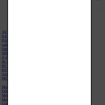
infos
voyage
,
<<
1
2
>>
AVIS VERIFIÉS
9.8 / 10
PAIEMENT SÉCURISÉ
carte bancaire ou téléphone
Site 100% sécurisé ssl - données cryptées
SERVICE CLIENT
A votre écoute du lundi au vendredi
de 10h à 12h30 et 13h30 à 16h30
09 72 57 44 00
PAYEZ MOINS CHER
Avec notre programme fidélité
MON COMPTE
Mon panier
Détails commandes
Mes adresses
Mes infos personnelles
Contact