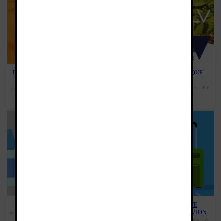
DEBUTANT: QUELLE CIGARETTE
LA NICOTINE VAPOLOGIQUE
ELECTRONIQUE CHOISIR ?
FRANÇAISE
les
le e-
publié le : 14/10/2020 10:56:08 | catégories :
publié le : 13/03/2020 17:07:21 | catégories :
infos
quoi choisir ?
liquide
les infos
,
,
LE E-LIQUIDE C'EST QUOI ?
VOYAGE: LA CIGARETTE
le e-
ÉLECTRONIQUE DANS L'AVION
publié le : 13/03/2020 15:18:49 | catégories :
liquide
les infos
les
,
publié le : 13/03/2020 12:10:22 | catégories :