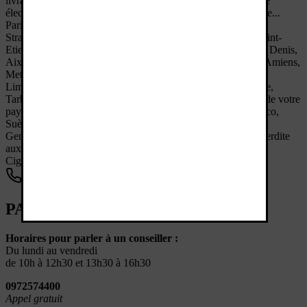
livraison le lendemain à partir de 39€ d'achats. Votre cigarette
électronique et vos e-liquides à Bordeaux et partout en France...
Paris, Grenoble, Lyon, Nantes, Marseille, Toulouse, Nice,
Strasbourg, Montpellier, Bordeaux, Reims, Rennes, Lille, Saint-
Etienne, Le Havre, Maubeuge, Toulon, Dijon, Angers, Saint Denis,
Aix en Provence, Brive, Alençon, Nîmes, Tours, Clermont, Amiens,
Metz, Perpignan, Orléans, Mulhouse, Bastia, Rouen, Nancy,
Limoges, Avignon, Pau, Caen, Blois, Poitiers, Arles, la Corse,
Tarbes, la Rochelle, Le Mans, Brest etc... Et si la législation de votre
pays le permet par colissimo, en Suisse, Luxembourg, Monaco,
Suède ...
Genericlop.fr
|
Version 4.55
|
4.95
/
5
| Avis:
29421
| Vente interdite
aux mineurs.
Cigarette électronique Bordeaux
Parler à un conseiller
PARLER À UN CONSEILLER
Horaires pour parler à un conseiller :
Du lundi au vendredi
de 10h à 12h30 et 13h30 à 16h30
0972574400
Appel gratuit