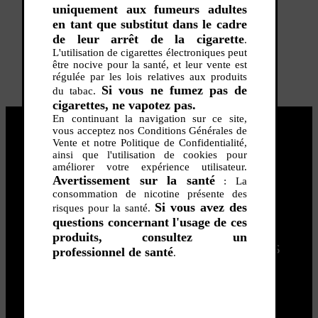
uniquement aux fumeurs adultes
PROMOS
en tant que substitut dans le cadre
Nos Magasins
de leur arrêt de la cigarette
.
Vos Avantages
L'utilisation de cigarettes électroniques peut
Infos pratiques
être nocive pour la santé, et leur vente est
Contact
régulée par les lois relatives aux produits
Connexion
Si vous ne fumez pas de
du tabac.
cigarettes, ne vapotez pas.
En continuant la navigation sur ce site,
vous acceptez nos Conditions Générales de
E-LIQUIDES
Vente et notre Politique de Confidentialité,
ainsi que l'utilisation de cookies pour
améliorer votre expérience utilisateur.
Avertissement sur la santé
: La
CIGARETTE ELECTRONIQUE
consommation de nicotine présente des
Si vous avez des
risques pour la santé.
questions concernant l'usage de ces
produits, consultez un
Tabacs
Fruités
DIY
NOUVEAUTÉS
professionnel de santé
NOS CRÉATIONS
.
CIGARETTES
CLEAROMISEURS
BATT
TOUS LES E-LIQUIDES
PROMOS
INFOS
- VÉGÉTAL/NATUREL