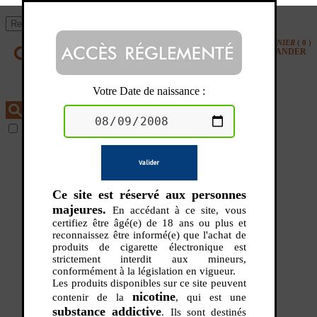
MON PANIER
(
0
)
COMMANDER
Votre Date de naissance :
Compte
Ce site est réservé aux personnes
majeures.
En accédant à ce site, vous
Magasins
certifiez être âgé(e) de 18 ans ou plus et
reconnaissez être informé(e) que l'achat de
produits de cigarette électronique est
strictement interdit aux mineurs,
Mon Panier
conformément à la législation en vigueur.
E-CIGARETTES
Les produits disponibles sur ce site peuvent
E-LIQUIDES
nicotine
contenir de la
, qui est une
DIY
substance addictive
. Ils sont destinés
NOUVEAUTÉS