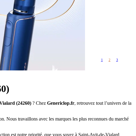
Rangements
Flacons vides
étuis, housses
uches
ods
TS
PETITS FORMATS
10ml
Pyrex
Pièces détachées
1
2
3
vitres de
Rings, adaptateurs,
rechange
bagues silicones ...
ructible
fils...
60)
-Vialard (24260)
? Chez
Genericlop.fr
, retrouvez tout l’univers de la
ition. Nous travaillons avec les marques les plus reconnues du marché
faction est notre priorité, que vous soyez à Saint-Avit-de-Vialard