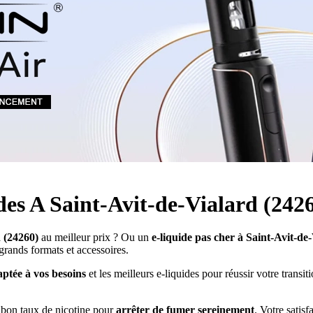
Quel E-liquide choisir ?
adeau au choix
Quelle Accu choisir ?
OPES
Le végétol c'est quoi ?
Les carto
Voir tout
Les Accus
pour p
piles
pour boxs
 Poche
MAXI FORMATS
GRANDS FORMA
100ml et +
50ml
RBA Reconst
RBA, coton, 
hes
s
ides A Saint-Avit-de-Vialard (242
d (24260)
au meilleur prix ? Ou un
e-liquide pas cher à Saint-Avit-de
 grands formats et accessoires.
ptée à vos besoins
et les meilleurs e-liquides pour réussir votre trans
e bon taux de nicotine pour
arrêter de fumer sereinement
. Votre satis