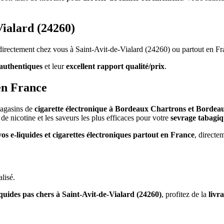
Vialard (24260)
s directement chez vous à Saint-Avit-de-Vialard (24260) ou partout en Fr
authentiques
et leur
excellent rapport qualité/prix
.
en France
magasins de
cigarette électronique à Bordeaux Chartrons et Bordea
de nicotine et les saveurs les plus efficaces pour votre
sevrage tabagi
vos e-liquides et cigarettes électroniques partout en France
, directe
lisé.
iquides pas chers à Saint-Avit-de-Vialard (24260)
, profitez de la
livr