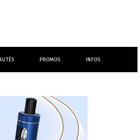
AUTÉS
PROMOS
INFOS
L’AVIS DES MÉDECINS
ACCESSOIRES
ANCES
LA PRESSE EN PARLE
Emission "C'est dans l'air"
oissons
Boosters
Reportage Vox Pop ARTE
Drip Tip
Chargeurs
Interview France Bleu Genericlop
embouts, becs
câbles, secteurs
sistances
atomiseurs,
es