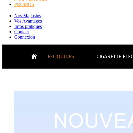
PROMOS
Nos Magasins
Vos Avantages
Infos pratiques
Contact
Connexion
E-LIQUIDES
CIGARETTE ELE
LE
KITS E-CIGARETTES
CLEAROMIS
Bo
LE BLOG
Bo
Tabacs
Fruités
Go
Toutes les ma
- INFOS GENERICLOP
Eleaf, Aspir
V
TOUS LES E-LIQUIDES
Smok, Innokin, Joye
Formats classiques
Liv
- INFOS VAPE
- VÉGÉTAL/NATUREL