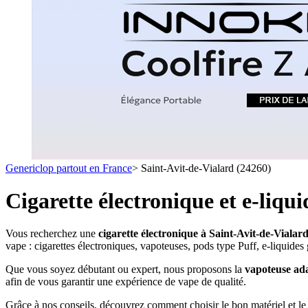
1 C
- SELS DE NICOTINE
- LES ASTUCES
LES MINI-CL
- FORMATS ÉCONOMIQUES
- FOCUS PRODUIT
- LES PLUS VENDUS
- LES MEDECINS
Formats Boxs
- LES PACKS PROMOS
- RECHERCHE AVANCÉE
Pods & Formats
Débutant
Genericlop partout en France
>
Saint-Avit-de-Vialard (24260)
simple d'emploi
Les cartouc
pour pod
Cigarette électronique et e-liqu
Vous recherchez une
cigarette électronique à Saint-Avit-de-Vialar
vape : cigarettes électroniques, vapoteuses, pods type Puff, e-liquides
Que vous soyez débutant ou expert, nous proposons la
vapoteuse ada
afin de vous garantir une expérience de vape de qualité.
Grâce à nos conseils, découvrez comment choisir le bon matériel et l