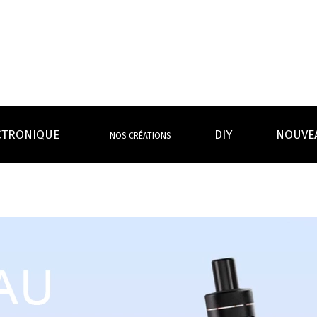
CTRONIQUE
DIY
NOUVE
NOS CRÉATIONS
S MAGASINS
INFOS PRATIQUES
EURS
BATTERIES
RÉSIST
rdeaux Centre
Calculateur BOOSTER Eliquide
rdeaux Chartrons
Ouvrir un flacon Grand format
urmands
Menthes
Givrés
Cafés
Thés
B
Lexique de la vape
rques
Un problème, une question ?
Boxs/ Mods
Boxs
e,
OS AVANTAGES
Toutes les Ré
avec accu
batterie
tech ...
coils, têtes d’
amovible
intégrée
Quel kit de cigarette choisir ?
mèch
raison offerte