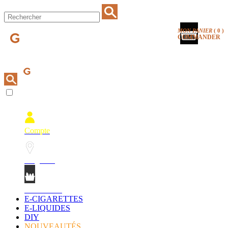
MON PANIER
(
0
)
COMMANDER
Compte
Magasins
Mon Panier
E-CIGARETTES
E-LIQUIDES
DIY
NOUVEAUTÉS