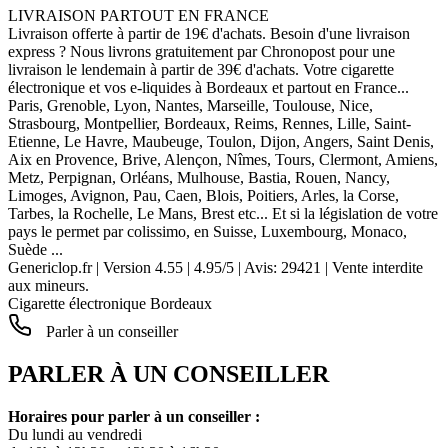
LIVRAISON PARTOUT EN FRANCE
Livraison offerte à partir de 19€ d'achats. Besoin d'une livraison
express ? Nous livrons gratuitement par Chronopost pour une
livraison le lendemain à partir de 39€ d'achats. Votre cigarette
électronique et vos e-liquides à Bordeaux et partout en France...
Paris, Grenoble, Lyon, Nantes, Marseille, Toulouse, Nice,
Strasbourg, Montpellier, Bordeaux, Reims, Rennes, Lille, Saint-
Etienne, Le Havre, Maubeuge, Toulon, Dijon, Angers, Saint Denis,
Aix en Provence, Brive, Alençon, Nîmes, Tours, Clermont, Amiens,
Metz, Perpignan, Orléans, Mulhouse, Bastia, Rouen, Nancy,
Limoges, Avignon, Pau, Caen, Blois, Poitiers, Arles, la Corse,
Tarbes, la Rochelle, Le Mans, Brest etc... Et si la législation de votre
pays le permet par colissimo, en Suisse, Luxembourg, Monaco,
Suède ...
Genericlop.fr
|
Version 4.55
|
4.95
/
5
| Avis:
29421
| Vente interdite
aux mineurs.
Cigarette électronique Bordeaux
Parler à un conseiller
PARLER À UN CONSEILLER
Horaires pour parler à un conseiller :
Du lundi au vendredi