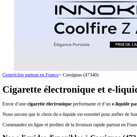
1 C
- SELS DE NICOTINE
- LES ASTUCES
LES MINI-CL
- FORMATS ÉCONOMIQUES
- FOCUS PRODUIT
- LES PLUS VENDUS
- LES MEDECINS
Formats Boxs
- LES PACKS PROMOS
- RECHERCHE AVANCÉE
Pods & Formats
Débutant
Genericlop partout en France
>
Cassignas (47340)
simple d'emploi
Les cartouc
pour pod
Cigarette électronique et e-liqu
Envie d’une
cigarette électronique
performante et d’un
e-liquide pa
Nous savons que le choix du e-liquide est essentiel pour arrêter de fu
Commandez en ligne et profitez de la livraison rapide partout en Fra