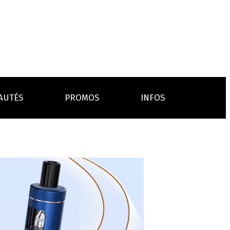
AUTÉS
PROMOS
INFOS
L’AVIS DES MÉDECINS
ACCESSOIRES
ANCES
LA PRESSE EN PARLE
Emission "C'est dans l'air"
oissons
Boosters
Reportage Vox Pop ARTE
Drip Tip
Chargeurs
Interview France Bleu Genericlop
embouts, becs
câbles, secteurs
sistances
atomiseurs,
es