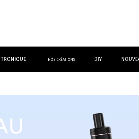
CTRONIQUE
DIY
NOUVE
NOS CRÉATIONS
S MAGASINS
INFOS PRATIQUES
EURS
BATTERIES
RÉSIST
rdeaux Centre
Calculateur BOOSTER Eliquide
rdeaux Chartrons
Ouvrir un flacon Grand format
urmands
Menthes
Givrés
Cafés
Thés
B
Lexique de la vape
rques
Un problème, une question ?
Boxs/ Mods
Boxs
e,
OS AVANTAGES
Toutes les Ré
avec accu
batterie
tech ...
coils, têtes d’
amovible
intégrée
Quel kit de cigarette choisir ?
mèch
raison offerte