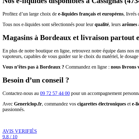
Nos e-liquides disponibles à Cassignas (473
Profitez d’un large choix de
e-liquides français et européens
, livré
Tous nos e-liquides sont sélectionnés pour leur
qualité
, leurs
arômes 
Magasins à Bordeaux et livraison partout 
En plus de notre boutique en ligne, retrouvez notre équipe dans nos 
vapoteurs, capables de vous guider sur le choix du matériel, le dosage 
Vous n’êtes pas à Bordeaux ?
Commandez en ligne :
nous livrons 
Besoin d’un conseil ?
Contactez-nous au
09 72 57 44 00
pour un accompagnement personna
Avec
Genericlop.fr
, commandez vos
cigarettes électroniques
et
e-l
passionnés.
AVIS VERIFIÉS
9.8 / 10