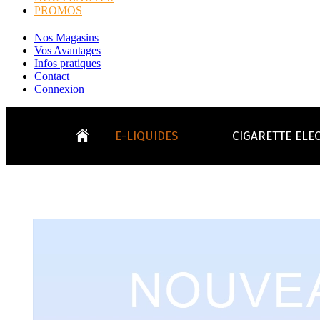
PROMOS
Nos Magasins
Vos Avantages
Infos pratiques
Contact
Connexion
E-LIQUIDES
CIGARETTE ELE
LE
KITS E-CIGARETTES
CLEAROMIS
Bo
LE BLOG
Bo
Tabacs
Fruités
Go
Toutes les ma
- INFOS GENERICLOP
Eleaf, Aspir
V
TOUS LES E-LIQUIDES
Smok, Innokin, Joye
Formats classiques
Liv
- INFOS VAPE
- VÉGÉTAL/NATUREL