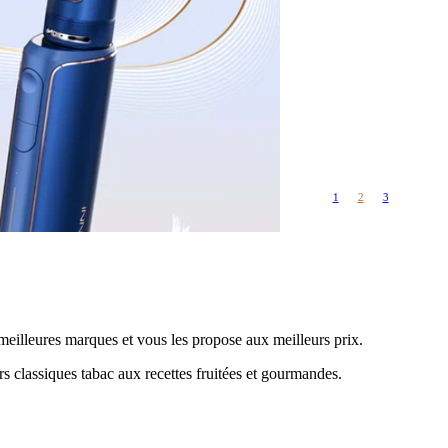
Rangements
Flacons vides
étuis, housses
uches
ods
TS
PETITS FORMATS
10ml
Pyrex
Pièces détachées
1
2
3
vitres de
Rings, adaptateurs,
rechange
bagues silicones ...
ructible
fils...
meilleures marques et vous les propose aux meilleurs prix.
s classiques tabac aux recettes fruitées et gourmandes.