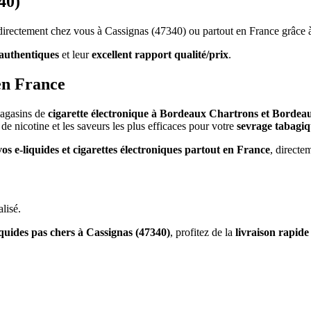
40)
s directement chez vous à Cassignas (47340) ou partout en France grâce 
authentiques
et leur
excellent rapport qualité/prix
.
en France
magasins de
cigarette électronique à Bordeaux Chartrons et Bordea
de nicotine et les saveurs les plus efficaces pour votre
sevrage tabagi
vos e-liquides et cigarettes électroniques partout en France
, directe
lisé.
iquides pas chers à Cassignas (47340)
, profitez de la
livraison rapid