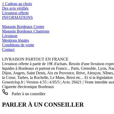
1 Cadeau au choix
Des avis vérifiés
Livraison offerte
INFORMATIONS
Magasin Bordeaux Centre
Magasin Bordeaux Chartrons
Livraison
Mentions légales
Conditions de vente
Contact
LIVRAISON PARTOUT EN FRANCE
Livraison offerte à partir de 19€ d'achats. Besoin d'une livraison expr
liquides à Bordeaux et partout en France... Paris, Grenoble, Lyon, N
Dijon, Angers, Saint Denis, Aix en Provence, Brive, Alençon, Nîmes,
la Corse, Tarbes, la Rochelle, Le Mans, Brest etc... Et si la législat
Genericlop.fr
|
Version 4.55
|
4.95
/
5
| Avis:
29421
| Vente interdite au
Cigarette électronique Bordeaux
Parler à un conseiller
PARLER À UN CONSEILLER