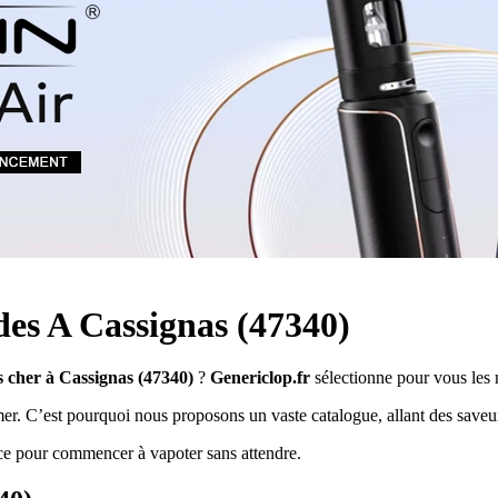
Quel E-liquide choisir ?
adeau au choix
Quelle Accu choisir ?
OPES
Le végétol c'est quoi ?
Les carto
Voir tout
Les Accus
pour p
piles
pour boxs
 Poche
MAXI FORMATS
GRANDS FORMA
100ml et +
50ml
RBA Reconst
RBA, coton, 
hes
s
ides A Cassignas (47340)
s cher à Cassignas (47340)
?
Genericlop.fr
sélectionne pour vous les 
mer. C’est pourquoi nous proposons un vaste catalogue, allant des saveur
nce pour commencer à vapoter sans attendre.