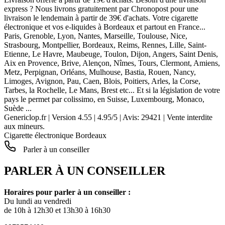
express ? Nous livrons gratuitement par Chronopost pour une
livraison le lendemain à partir de 39€ d'achats. Votre cigarette
électronique et vos e-liquides à Bordeaux et partout en France...
Paris, Grenoble, Lyon, Nantes, Marseille, Toulouse, Nice,
Strasbourg, Montpellier, Bordeaux, Reims, Rennes, Lille, Saint-
Etienne, Le Havre, Maubeuge, Toulon, Dijon, Angers, Saint Denis,
Aix en Provence, Brive, Alençon, Nîmes, Tours, Clermont, Amiens,
Metz, Perpignan, Orléans, Mulhouse, Bastia, Rouen, Nancy,
Limoges, Avignon, Pau, Caen, Blois, Poitiers, Arles, la Corse,
Tarbes, la Rochelle, Le Mans, Brest etc... Et si la législation de votre
pays le permet par colissimo, en Suisse, Luxembourg, Monaco,
Suède ...
Genericlop.fr
|
Version 4.55
|
4.95
/
5
| Avis:
29421
| Vente interdite
aux mineurs.
Cigarette électronique Bordeaux
Parler à un conseiller
PARLER À UN CONSEILLER
Horaires pour parler à un conseiller :
Du lundi au vendredi
de 10h à 12h30 et 13h30 à 16h30