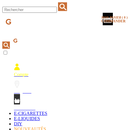
MON PANIER
(
0
)
COMMANDER
Compte
Magasins
Mon Panier
E-CIGARETTES
E-LIQUIDES
DIY
NOUVEAUTÉS