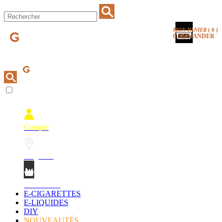
MON PANIER
(
0
)
COMMANDER
Compte
Magasins
Mon Panier
E-CIGARETTES
E-LIQUIDES
DIY
NOUVEAUTÉS