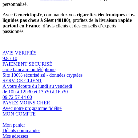
personnalisé.
Avec
Genericlop.fr
, commandez vos
cigarettes électroniques
et
e-
liquides pas chers à Siest (40180)
, profitez de la
livraison rapide
partout en France
, d’avis clients et des conseils d’experts
passionnés.
AVIS VERIFIÉS
9.8 / 10
PAIEMENT SÉCURISÉ
carte bancaire ou téléphone
Site 100% sécurisé ssl - données cryptées
SERVICE CLIENT
A votre écoute du lundi au vendredi
de 10h à 12h30 et 13h30 à 16h30
09 72 57 44 00
PAYEZ MOINS CHER
Avec notre programme fidélité
MON COMPTE
Mon panier
Détails commandes
Mes adresses