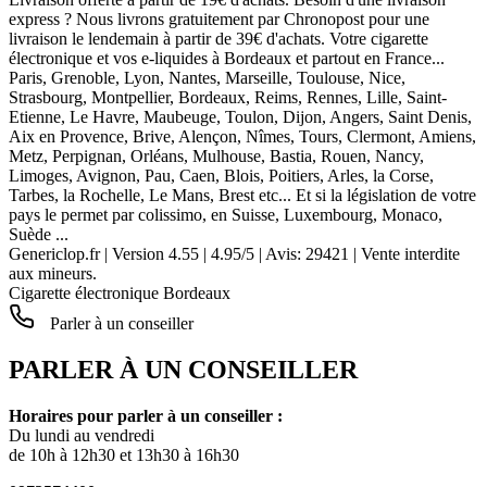
express ? Nous livrons gratuitement par Chronopost pour une
livraison le lendemain à partir de 39€ d'achats. Votre cigarette
électronique et vos e-liquides à Bordeaux et partout en France...
Paris, Grenoble, Lyon, Nantes, Marseille, Toulouse, Nice,
Strasbourg, Montpellier, Bordeaux, Reims, Rennes, Lille, Saint-
Etienne, Le Havre, Maubeuge, Toulon, Dijon, Angers, Saint Denis,
Aix en Provence, Brive, Alençon, Nîmes, Tours, Clermont, Amiens,
Metz, Perpignan, Orléans, Mulhouse, Bastia, Rouen, Nancy,
Limoges, Avignon, Pau, Caen, Blois, Poitiers, Arles, la Corse,
Tarbes, la Rochelle, Le Mans, Brest etc... Et si la législation de votre
pays le permet par colissimo, en Suisse, Luxembourg, Monaco,
Suède ...
Genericlop.fr
|
Version 4.55
|
4.95
/
5
| Avis:
29421
| Vente interdite
aux mineurs.
Cigarette électronique Bordeaux
Parler à un conseiller
PARLER À UN CONSEILLER
Horaires pour parler à un conseiller :
Du lundi au vendredi
de 10h à 12h30 et 13h30 à 16h30