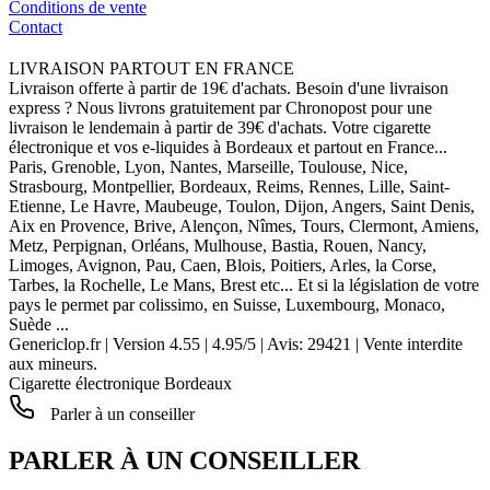
Conditions de vente
Contact
LIVRAISON PARTOUT EN FRANCE
Livraison offerte à partir de 19€ d'achats. Besoin d'une livraison
express ? Nous livrons gratuitement par Chronopost pour une
livraison le lendemain à partir de 39€ d'achats. Votre cigarette
électronique et vos e-liquides à Bordeaux et partout en France...
Paris, Grenoble, Lyon, Nantes, Marseille, Toulouse, Nice,
Strasbourg, Montpellier, Bordeaux, Reims, Rennes, Lille, Saint-
Etienne, Le Havre, Maubeuge, Toulon, Dijon, Angers, Saint Denis,
Aix en Provence, Brive, Alençon, Nîmes, Tours, Clermont, Amiens,
Metz, Perpignan, Orléans, Mulhouse, Bastia, Rouen, Nancy,
Limoges, Avignon, Pau, Caen, Blois, Poitiers, Arles, la Corse,
Tarbes, la Rochelle, Le Mans, Brest etc... Et si la législation de votre
pays le permet par colissimo, en Suisse, Luxembourg, Monaco,
Suède ...
Genericlop.fr
|
Version 4.55
|
4.95
/
5
| Avis:
29421
| Vente interdite
aux mineurs.
Cigarette électronique Bordeaux
Parler à un conseiller
PARLER À UN CONSEILLER