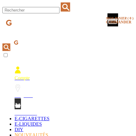
MON PANIER
(
0
)
COMMANDER
Compte
Magasins
Mon Panier
E-CIGARETTES
E-LIQUIDES
DIY
NOUVEAUTÉS