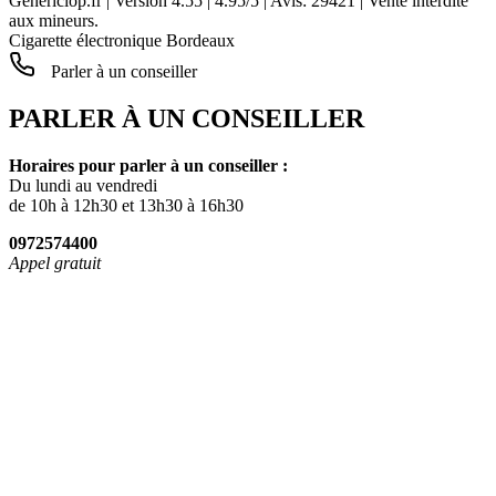
Genericlop.fr
|
Version 4.55
|
4.95
/
5
| Avis:
29421
| Vente interdite
aux mineurs.
Cigarette électronique Bordeaux
Parler à un conseiller
PARLER À UN CONSEILLER
Horaires pour parler à un conseiller :
Du lundi au vendredi
de 10h à 12h30 et 13h30 à 16h30
0972574400
Appel gratuit