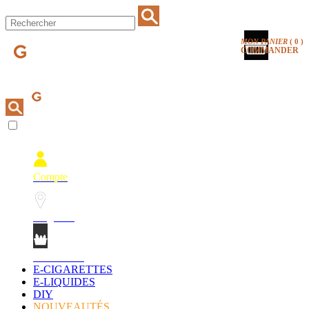
MON PANIER
(
0
)
COMMANDER
Compte
Magasins
Mon Panier
E-CIGARETTES
E-LIQUIDES
DIY
NOUVEAUTÉS