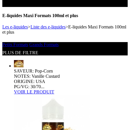
Toutes les marques
- SELS DE NICOTINE
Boxs
Eleaf, Aspire,
batterie
Smok, Innokin, Joyetech ...
- FORMATS ÉCONOMIQUES
classiques
L’AVIS DES MÉDECINS
E-liquides Maxi Formats 100ml et plus
intégrée
- LES PLUS VENDUS
LA PRESSE EN PARLE
Les e-liquides
>
Liste des e-liquides
>
E-liquides Maxi Formats 100ml
- LES PACKS PROMOS
et plus
LES MINI-CLOPES
Emission "C'est dans l'air"
- RECHERCHE AVANCÉE
Reportage Vox Pop ARTE
Petits Formats
Grands Formats
Interview France Bleu Genericlop
ts Boxs
PLUS DE FILTRE
Pods & Formats Poche
SAVEUR: Pop-Corn
NOTES: Vanille Custard
ORIGINE: USA
PG/VG: 30/70...
utant
VOIR LE PRODUIT
 d'emploi
Les cartouches
pour pods