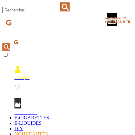
MON PANIER
(
0
)
COMMANDER
Compte
Magasins
Mon Panier
E-CIGARETTES
E-LIQUIDES
DIY
NOUVEAUTÉS