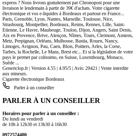
express ? Nous livrons gratuitement par Chronopost pour une
livraison le lendemain à partir de 39€ d'achats. Votre cigarette
électronique et vos e-liquides à Bordeaux et partout en France...
Paris, Grenoble, Lyon, Nantes, Marseille, Toulouse, Nice,
Strasbourg, Montpellier, Bordeaux, Reims, Rennes, Lille, Saint-
Etienne, Le Havre, Maubeuge, Toulon, Dijon, Angers, Saint Denis,
Aix en Provence, Brive, Alençon, Nîmes, Tours, Clermont, Amiens,
Metz, Perpignan, Orléans, Mulhouse, Bastia, Rouen, Nancy,
Limoges, Avignon, Pau, Caen, Blois, Poitiers, Arles, la Corse,
Tarbes, la Rochelle, Le Mans, Brest etc... Et si la législation de votre
pays le permet par colissimo, en Suisse, Luxembourg, Monaco,
Suède ...
Genericlop.fr
|
Version 4.55
|
4.95
/
5
| Avis:
29421
| Vente interdite
aux mineurs.
Cigarette électronique Bordeaux
Parler à un conseiller
PARLER À UN CONSEILLER
Horaires pour parler à un conseiller :
Du lundi au vendredi
de 10h à 12h30 et 13h30 à 16h30
0972574400