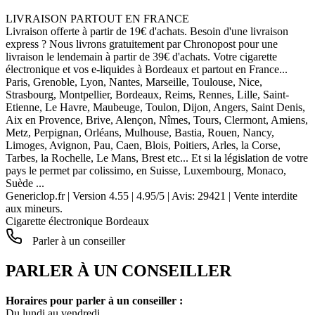
LIVRAISON PARTOUT EN FRANCE
Livraison offerte à partir de 19€ d'achats. Besoin d'une livraison
express ? Nous livrons gratuitement par Chronopost pour une
livraison le lendemain à partir de 39€ d'achats. Votre cigarette
électronique et vos e-liquides à Bordeaux et partout en France...
Paris, Grenoble, Lyon, Nantes, Marseille, Toulouse, Nice,
Strasbourg, Montpellier, Bordeaux, Reims, Rennes, Lille, Saint-
Etienne, Le Havre, Maubeuge, Toulon, Dijon, Angers, Saint Denis,
Aix en Provence, Brive, Alençon, Nîmes, Tours, Clermont, Amiens,
Metz, Perpignan, Orléans, Mulhouse, Bastia, Rouen, Nancy,
Limoges, Avignon, Pau, Caen, Blois, Poitiers, Arles, la Corse,
Tarbes, la Rochelle, Le Mans, Brest etc... Et si la législation de votre
pays le permet par colissimo, en Suisse, Luxembourg, Monaco,
Suède ...
Genericlop.fr
|
Version 4.55
|
4.95
/
5
| Avis:
29421
| Vente interdite
aux mineurs.
Cigarette électronique Bordeaux
Parler à un conseiller
PARLER À UN CONSEILLER
Horaires pour parler à un conseiller :
Du lundi au vendredi