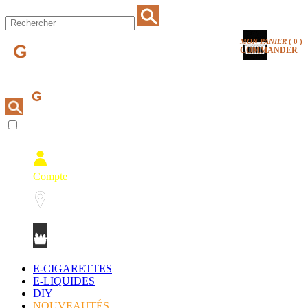
MON PANIER
(
0
)
COMMANDER
Compte
Magasins
Mon Panier
E-CIGARETTES
E-LIQUIDES
DIY
NOUVEAUTÉS