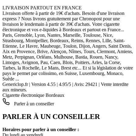
LIVRAISON PARTOUT EN FRANCE
Livraison offerte à partir de 19€ d'achats. Besoin d'une livraison
express ? Nous livrons gratuitement par Chronopost pour une
livraison le lendemain à partir de 39€ d'achats. Votre cigarette
électronique et vos e-liquides à Bordeaux et partout en France...
Paris, Grenoble, Lyon, Nantes, Marseille, Toulouse, Nice,
Strasbourg, Montpellier, Bordeaux, Reims, Rennes, Lille, Saint-
Etienne, Le Havre, Maubeuge, Toulon, Dijon, Angers, Saint Denis,
Aix en Provence, Brive, Alençon, Nîmes, Tours, Clermont, Amiens,
Metz, Perpignan, Orléans, Mulhouse, Bastia, Rouen, Nancy,
Limoges, Avignon, Pau, Caen, Blois, Poitiers, Arles, la Corse,
Tarbes, la Rochelle, Le Mans, Brest etc... Et si la législation de votre
pays le permet par colissimo, en Suisse, Luxembourg, Monaco,
Suède ...
Genericlop.fr
|
Version 4.55
|
4.95
/
5
| Avis:
29421
| Vente interdite
aux mineurs.
Cigarette électronique Bordeaux
Parler à un conseiller
PARLER À UN CONSEILLER
Horaires pour parler à un conseiller :
Du lundi au vendredi