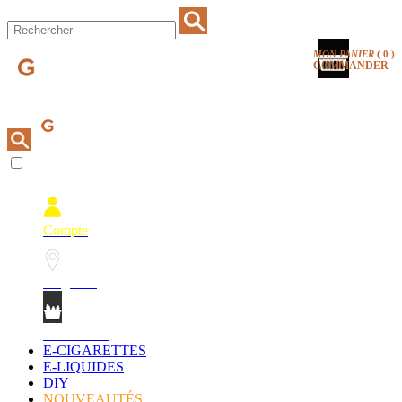
MON PANIER
(
0
)
COMMANDER
Compte
Magasins
Mon Panier
E-CIGARETTES
E-LIQUIDES
DIY
NOUVEAUTÉS