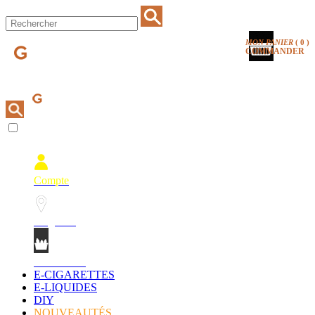
MON PANIER
(
0
)
COMMANDER
Compte
Magasins
Mon Panier
E-CIGARETTES
E-LIQUIDES
DIY
NOUVEAUTÉS