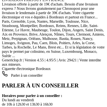
Livraison offerte à partir de 19€ d'achats. Besoin d'une livraison
express ? Nous livrons gratuitement par Chronopost pour une
livraison le lendemain à partir de 39€ d'achats. Votre cigarette
électronique et vos e-liquides à Bordeaux et partout en France...
Paris, Grenoble, Lyon, Nantes, Marseille, Toulouse, Nice,
Strasbourg, Montpellier, Bordeaux, Reims, Rennes, Lille, Saint-
Etienne, Le Havre, Maubeuge, Toulon, Dijon, Angers, Saint Denis,
Aix en Provence, Brive, Alençon, Nîmes, Tours, Clermont, Amiens,
Metz, Perpignan, Orléans, Mulhouse, Bastia, Rouen, Nancy,
Limoges, Avignon, Pau, Caen, Blois, Poitiers, Arles, la Corse,
Tarbes, la Rochelle, Le Mans, Brest etc... Et si la législation de votre
pays le permet par colissimo, en Suisse, Luxembourg, Monaco,
Suède ...
Genericlop.fr
|
Version 4.55
|
4.95
/
5
| Avis:
29421
| Vente interdite
aux mineurs.
Cigarette électronique Bordeaux
Parler à un conseiller
PARLER À UN CONSEILLER
Horaires pour parler à un conseiller :
Du lundi au vendredi
de 10h à 12h30 et 13h30 à 16h30