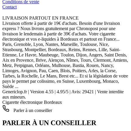
Conditions de vente
Contact
LIVRAISON PARTOUT EN FRANCE
Livraison offerte à partir de 19€ d'achats. Besoin d'une livraison
express ? Nous livrons gratuitement par Chronopost pour une
livraison le lendemain à partir de 39€ d'achats. Votre cigarette
électronique et vos e-liquides à Bordeaux et partout en France...
Paris, Grenoble, Lyon, Nantes, Marseille, Toulouse, Nice,
Strasbourg, Montpellier, Bordeaux, Reims, Rennes, Lille, Saint-
Etienne, Le Havre, Maubeuge, Toulon, Dijon, Angers, Saint Denis,
Aix en Provence, Brive, Alençon, Nîmes, Tours, Clermont, Amiens,
Metz, Perpignan, Orléans, Mulhouse, Bastia, Rouen, Nancy,
Limoges, Avignon, Pau, Caen, Blois, Poitiers, Arles, la Corse,
Tarbes, la Rochelle, Le Mans, Brest etc... Et si la législation de votre
pays le permet par colissimo, en Suisse, Luxembourg, Monaco,
Suède ...
Genericlop.fr
|
Version 4.55
|
4.95
/
5
| Avis:
29421
| Vente interdite
aux mineurs.
Cigarette électronique Bordeaux
Parler à un conseiller
PARLER À UN CONSEILLER