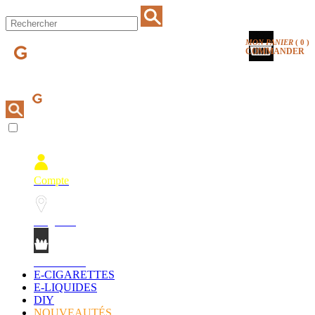
MON PANIER
(
0
)
COMMANDER
Compte
Magasins
Mon Panier
E-CIGARETTES
E-LIQUIDES
DIY
NOUVEAUTÉS