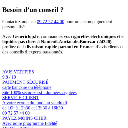
Besoin d’un conseil ?
Contactez-nous au
09 72 57 44 00
pour un accompagnement
personnalisé.
Avec
Genericlop.fr
, commandez vos
cigarettes électroniques
et
e-
liquides pas chers à Nanteuil-Auriac-de-Bourzac (24320)
,
profitez de la
livraison rapide partout en France
, d’avis clients et
des conseils d’experts passionnés.
AVIS VERIFIÉS
9.8 / 10
PAIEMENT SÉCURISÉ
carte bancaire ou téléphone
Site 100% sécurisé ssl - données cryptées
SERVICE CLIENT
A votre écoute du lundi au vendredi
de 10h à 12h30 et 13h30 à 16h30
09 72 57 44 00
PAYEZ MOINS CHER
Avec notre programme fidélité