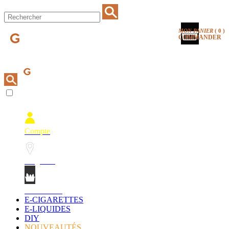
MON PANIER
(
0
)
COMMANDER
Compte
Magasins
Mon Panier
E-CIGARETTES
E-LIQUIDES
DIY
NOUVEAUTÉS