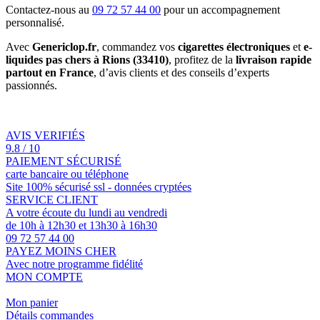
Contactez-nous au
09 72 57 44 00
pour un accompagnement
personnalisé.
Avec
Genericlop.fr
, commandez vos
cigarettes électroniques
et
e-
liquides pas chers à Rions (33410)
, profitez de la
livraison rapide
partout en France
, d’avis clients et des conseils d’experts
passionnés.
AVIS VERIFIÉS
9.8 / 10
PAIEMENT SÉCURISÉ
carte bancaire ou téléphone
Site 100% sécurisé ssl - données cryptées
SERVICE CLIENT
A votre écoute du lundi au vendredi
de 10h à 12h30 et 13h30 à 16h30
09 72 57 44 00
PAYEZ MOINS CHER
Avec notre programme fidélité
MON COMPTE
Mon panier
Détails commandes