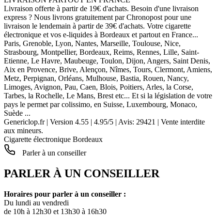
Livraison offerte à partir de 19€ d'achats. Besoin d'une livraison
express ? Nous livrons gratuitement par Chronopost pour une
livraison le lendemain à partir de 39€ d'achats. Votre cigarette
électronique et vos e-liquides à Bordeaux et partout en France...
Paris, Grenoble, Lyon, Nantes, Marseille, Toulouse, Nice,
Strasbourg, Montpellier, Bordeaux, Reims, Rennes, Lille, Saint-
Etienne, Le Havre, Maubeuge, Toulon, Dijon, Angers, Saint Denis,
Aix en Provence, Brive, Alençon, Nîmes, Tours, Clermont, Amiens,
Metz, Perpignan, Orléans, Mulhouse, Bastia, Rouen, Nancy,
Limoges, Avignon, Pau, Caen, Blois, Poitiers, Arles, la Corse,
Tarbes, la Rochelle, Le Mans, Brest etc... Et si la législation de votre
pays le permet par colissimo, en Suisse, Luxembourg, Monaco,
Suède ...
Genericlop.fr
|
Version 4.55
|
4.95
/
5
| Avis:
29421
| Vente interdite
aux mineurs.
Cigarette électronique Bordeaux
Parler à un conseiller
PARLER À UN CONSEILLER
Horaires pour parler à un conseiller :
Du lundi au vendredi
de 10h à 12h30 et 13h30 à 16h30