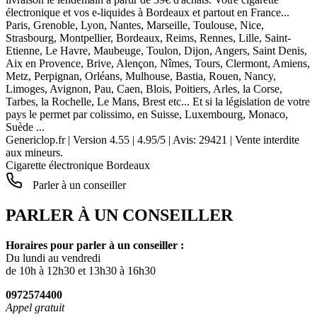
électronique et vos e-liquides à Bordeaux et partout en France...
Paris, Grenoble, Lyon, Nantes, Marseille, Toulouse, Nice,
Strasbourg, Montpellier, Bordeaux, Reims, Rennes, Lille, Saint-
Etienne, Le Havre, Maubeuge, Toulon, Dijon, Angers, Saint Denis,
Aix en Provence, Brive, Alençon, Nîmes, Tours, Clermont, Amiens,
Metz, Perpignan, Orléans, Mulhouse, Bastia, Rouen, Nancy,
Limoges, Avignon, Pau, Caen, Blois, Poitiers, Arles, la Corse,
Tarbes, la Rochelle, Le Mans, Brest etc... Et si la législation de votre
pays le permet par colissimo, en Suisse, Luxembourg, Monaco,
Suède ...
Genericlop.fr
|
Version 4.55
|
4.95
/
5
| Avis:
29421
| Vente interdite
aux mineurs.
Cigarette électronique Bordeaux
Parler à un conseiller
PARLER À UN CONSEILLER
Horaires pour parler à un conseiller :
Du lundi au vendredi
de 10h à 12h30 et 13h30 à 16h30
0972574400
Appel gratuit