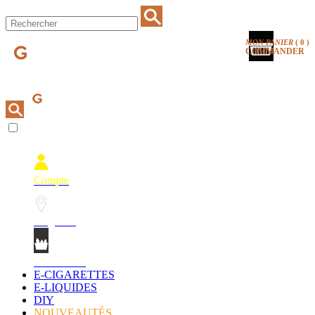
MON PANIER
(
0
)
COMMANDER
Compte
Magasins
Mon Panier
E-CIGARETTES
E-LIQUIDES
DIY
NOUVEAUTÉS