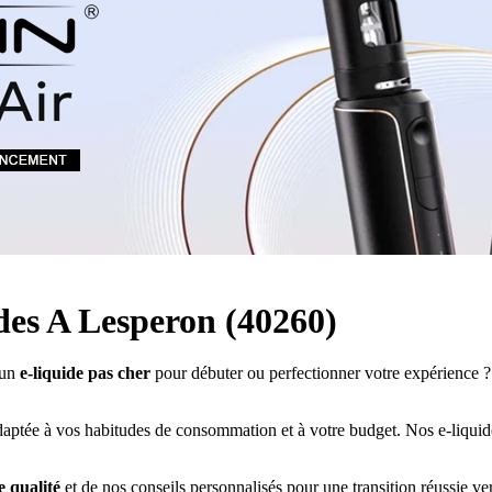
Quel E-liquide choisir ?
adeau au choix
Quelle Accu choisir ?
OPES
Le végétol c'est quoi ?
Les carto
Voir tout
Les Accus
pour p
piles
pour boxs
 Poche
MAXI FORMATS
GRANDS FORMA
100ml et +
50ml
RBA Reconst
RBA, coton, 
hes
s
ides A Lesperon (40260)
’un
e-liquide pas cher
pour débuter ou perfectionner votre expérience 
daptée à vos habitudes de consommation et à votre budget. Nos e-liquide
e qualité
et de nos conseils personnalisés pour une transition réussie ve