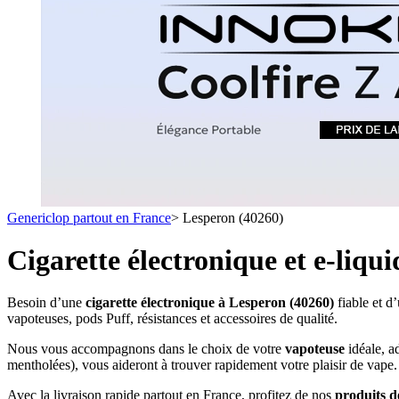
1 C
- SELS DE NICOTINE
- LES ASTUCES
LES MINI-CL
- FORMATS ÉCONOMIQUES
- FOCUS PRODUIT
- LES PLUS VENDUS
- LES MEDECINS
Formats Boxs
- LES PACKS PROMOS
- RECHERCHE AVANCÉE
Pods & Formats
Débutant
Genericlop partout en France
>
Lesperon (40260)
simple d'emploi
Les cartouc
pour pod
Cigarette électronique et e-liqu
Besoin d’une
cigarette électronique à Lesperon (40260)
fiable et d
vapoteuses, pods Puff, résistances et accessoires de qualité.
Nous vous accompagnons dans le choix de votre
vapoteuse
idéale, a
mentholées), vous aideront à trouver rapidement votre plaisir de vape.
Avec la livraison rapide partout en France, profitez de nos
produits d