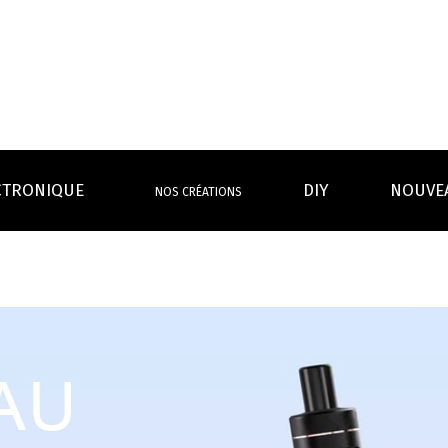
CTRONIQUE
DIY
NOUVE
NOS CRÉATIONS
S MAGASINS
INFOS PRATIQUES
EURS
BATTERIES
RÉSIST
rdeaux Centre
Calculateur BOOSTER Eliquide
rdeaux Chartrons
Ouvrir un flacon Grand format
urmands
Menthes
Givrés
Cafés
Thés
B
Lexique de la vape
rques
Un problème, une question ?
Boxs/ Mods
Boxs
e,
OS AVANTAGES
Toutes les Ré
avec accu
batterie
tech ...
coils, têtes d’
amovible
intégrée
Quel kit de cigarette choisir ?
mèch
raison offerte