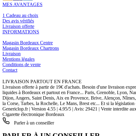
MES AVANTAGES
1 Cadeau au choix
Des avis vérifiés
Livraison offerte
INFORMATIONS
Magasin Bordeaux Centre
Magasin Bordeaux Chartrons
Livraison
Mentions légales
Conditions de vente
Contact
LIVRAISON PARTOUT EN FRANCE
Livraison offerte à partir de 19€ d'achats. Besoin d'une livraison expr
liquides à Bordeaux et partout en France... Paris, Grenoble, Lyon, N
Dijon, Angers, Saint Denis, Aix en Provence, Brive, Alençon, Nîmes,
la Corse, Tarbes, la Rochelle, Le Mans, Brest etc... Et si la législat
Genericlop.fr
|
Version 4.55
|
4.95
/
5
| Avis:
29421
| Vente interdite au
Cigarette électronique Bordeaux
Parler à un conseiller
PARLER À UN CONSEILLER