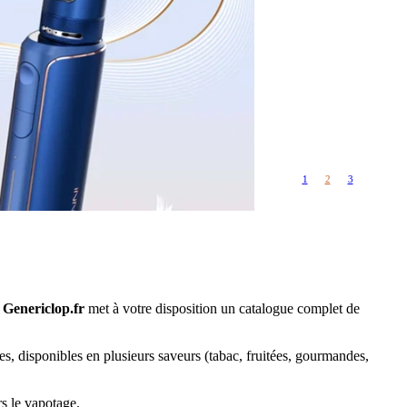
Rangements
Flacons vides
étuis, housses
uches
ods
TS
PETITS FORMATS
10ml
Pyrex
Pièces détachées
1
2
3
vitres de
Rings, adaptateurs,
rechange
bagues silicones ...
ructible
fils...
?
Genericlop.fr
met à votre disposition un catalogue complet de
s, disponibles en plusieurs saveurs (tabac, fruitées, gourmandes,
rs le vapotage.