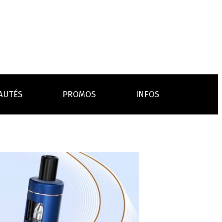
AUTÉS
PROMOS
INFOS
L’AVIS DES MÉDECINS
ACCESSOIRES
ANCES
LA PRESSE EN PARLE
Emission "C'est dans l'air"
oissons
Boosters
Reportage Vox Pop ARTE
Drip Tip
Chargeurs
Interview France Bleu Genericlop
embouts, becs
câbles, secteurs
sistances
atomiseurs,
es