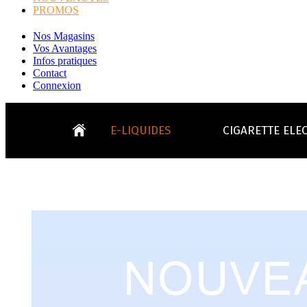
PROMOS
Nos Magasins
Vos Avantages
Infos pratiques
Contact
Connexion
E-LIQUIDES
CIGARETTE ELE
LE
KITS E-CIGARETTES
CLEAROMIS
Bo
LE BLOG
Bo
Tabacs
Fruités
Go
Toutes les ma
- INFOS GENERICLOP
Eleaf, Aspir
V
TOUS LES E-LIQUIDES
Smok, Innokin, Joye
Formats classiques
Liv
- INFOS VAPE
- VÉGÉTAL/NATUREL