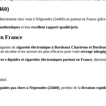
460)
s directement chez vous à Négrondes (24460) ou partout en France grâce
authentiques
et leur
excellent rapport qualité/prix
.
en France
magasins de
cigarette électronique à Bordeaux Chartrons et Bordea
de nicotine et les saveurs les plus efficaces pour votre
sevrage tabagi
vos e-liquides et cigarettes électroniques partout en France
, directe
lisé.
iquides pas chers à Négrondes (24460)
, profitez de la
livraison rapid