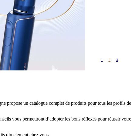
Rangements
Flacons vides
étuis, housses
uches
ods
TS
PETITS FORMATS
10ml
Pyrex
Pièces détachées
1
2
3
vitres de
Rings, adaptateurs,
rechange
bagues silicones ...
ructible
fils...
gne propose un catalogue complet de produits pour tous les profils de
nseils vous permettront d’adopter les bons réflexes pour réussir votre
ts directement chez vous.