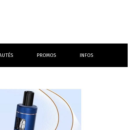
AUTÉS
PROMOS
INFOS
L’AVIS DES MÉDECINS
ACCESSOIRES
ANCES
LA PRESSE EN PARLE
Emission "C'est dans l'air"
oissons
Boosters
Reportage Vox Pop ARTE
Drip Tip
Chargeurs
Interview France Bleu Genericlop
embouts, becs
câbles, secteurs
sistances
atomiseurs,
es