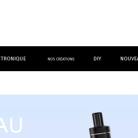
CTRONIQUE
DIY
NOUVE
NOS CRÉATIONS
S MAGASINS
INFOS PRATIQUES
EURS
BATTERIES
RÉSIST
rdeaux Centre
Calculateur BOOSTER Eliquide
rdeaux Chartrons
Ouvrir un flacon Grand format
urmands
Menthes
Givrés
Cafés
Thés
B
Lexique de la vape
rques
Un problème, une question ?
Boxs/ Mods
Boxs
e,
OS AVANTAGES
Toutes les Ré
avec accu
batterie
tech ...
coils, têtes d’
amovible
intégrée
Quel kit de cigarette choisir ?
mèch
raison offerte