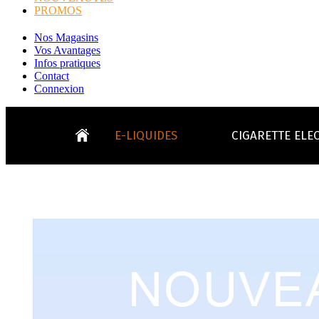
PROMOS
Nos Magasins
Vos Avantages
Infos pratiques
Contact
Connexion
E-LIQUIDES
CIGARETTE ELE
LE
KITS E-CIGARETTES
CLEAROMIS
Bo
LE BLOG
Bo
Tabacs
Fruités
Go
Toutes les ma
- INFOS GENERICLOP
Eleaf, Aspir
V
TOUS LES E-LIQUIDES
Smok, Innokin, Joye
Formats classiques
Liv
- INFOS VAPE
- VÉGÉTAL/NATUREL