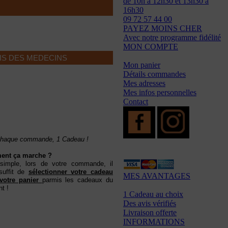
de 10h à 12h30 et 13h30 à
16h30
09 72 57 44 00
PAYEZ MOINS CHER
Rangements
Flacons vides
Avec notre programme fidélité
étuis, housses
uches
MON COMPTE
ods
IS DES MEDECINS
Mon panier
Détails commandes
Mes adresses
TS
PETITS FORMATS
Mes infos personnelles
10ml
Pyrex
Pièces détachées
Contact
vitres de
Rings, adaptateurs,
rechange
bagues silicones ...
ructible
fils...
chaque commande, 1 Cadeau !
nt ça marche ?
 simple, lors de votre commande, il
suffit de
sélectionner votre cadeau
MES AVANTAGES
votre panier
parmis les cadeaux du
t !
1 Cadeau au choix
Des avis vérifiés
Livraison offerte
INFORMATIONS