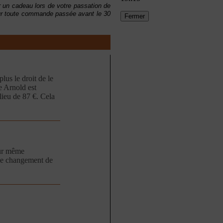
sir un cadeau lors de votre passation de
our toute commande passée avant le
30
Fermer
lus le droit de le
e Arnold est
lieu de 87 €. Cela
our même
 ce changement de