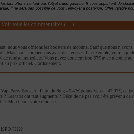
les kits offerts ne font pas l'objet d'une garantie. Il vous appartient de choi
e, il ne sera pas possible de vous l'envoyer à postériori. Offre valable p
Voir tous les commentaires
( 11 )
ant, nous vous offrions les boosters de nicotine. Sauf que nous n'avons p
menté. Mais nous compensons avec des remises. Par exemple, votre liquid
4 % de remise immédiate. Vous payez donc envison 57€ avec nicotine au 
 au prix officiel. Cordialement.
VapeParty Booster : Faire du 6mg - 0,47€ points Vaps = 47,97€, ce j
té ? Les taris ont tant augmenté ? Déçu de ne pas avoir été prévenu de
lité. Merci pour votre réponse
SPO ?????