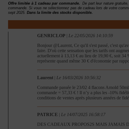
Offre limitée à 1 cadeau par commande.
De part leur nature gratuite, 
commande. Si vous ne sélectionnez pas de cadeau lors de votre command
sept 2025
.
Dans la limite des stocks disponible.
GENRICLOP
|
Le 22/05/2026 14:10:59
Bonjour @Laurent, Ce qu'il s'est passé, c'est qu'av
faire. D'où cette sensation que les tarifs ont aug
actuellement à 13,13 € au lieu de 19,90 €, soit 3
représente quand même 30 € d'économie par rapport
Laurent
|
Le 16/03/2026 10:56:32
Commande passée le 23/02 4 flacons Arnold 50ml 
commande = 57,33 € ! Il n’y a plus les -10% fidéli
conditions de ventes après plusieurs années de fidé
PATRICE
|
Le 14/07/2025 16:58:17
DES CADEAUX PROPOS2S MAIS JAMAIS DI