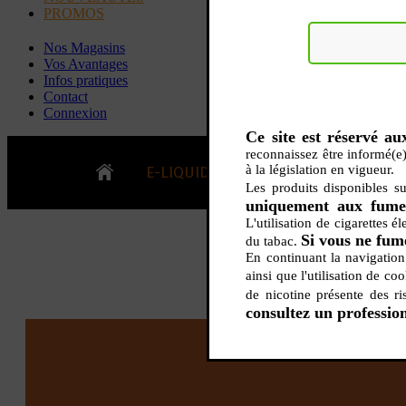
PROMOS
Nos Magasins
Vos Avantages
Infos pratiques
Contact
Connexion
Ce site est réservé a
reconnaissez être informé(e)
à la législation en vigueur.
E-LIQUIDES
CIGARETTE ELE
Les produits disponibles s
uniquement aux fumeur
L'utilisation de cigarettes é
LE
Si vous ne fume
du tabac.
KITS E-CIGARETTES
CLEAROMIS
En continuant la navigation
Bo
LE BLOG
ainsi que l'utilisation de co
Bo
de nicotine présente des r
Tabacs
Fruités
Go
consultez un professio
Toutes les ma
- INFOS GENERICLOP
Eleaf, Aspir
V
TOUS LES E-LIQUIDES
Smok, Innokin, Joye
Formats classiques
Liv
- INFOS VAPE
- VÉGÉTAL/NATUREL