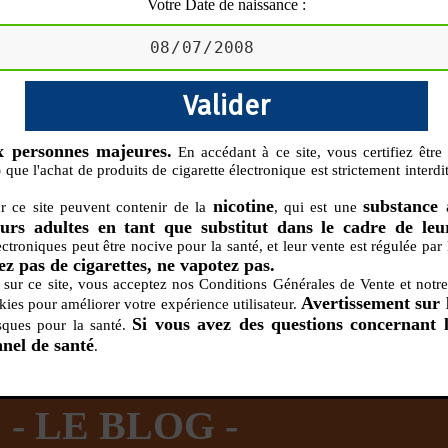
Votre Date de naissance :
ux personnes majeures.
En accédant à ce site, vous certifiez être
 que l'achat de produits de cigarette électronique est strictement inte
CTRONIQUE
DIY
NOUVE
NOS CRÉATIONS
nicotine
substance 
ur ce site peuvent contenir de la
, qui est une
s adultes en tant que substitut dans le cadre de leur
lectroniques peut être nocive pour la santé, et leur vente est régulée par 
S MAGASINS
INFOS PRATIQUES
z pas de cigarettes, ne vapotez pas.
EURS
BATTERIES
RÉSIST
 sur ce site, vous acceptez nos Conditions Générales de Vente et notre 
rdeaux Centre
Calculateur BOOSTER Eliquide
Avertissement sur 
okies pour améliorer votre expérience utilisateur.
rdeaux Chartrons
Ouvrir un flacon Grand format
Si vous avez des questions concernant l
isques pour la santé.
urmands
Menthes
Givrés
Cafés
Thés
B
nnel de santé
.
Lexique de la vape
rques
Un problème, une question ?
Boxs/ Mods
Boxs
e,
OS AVANTAGES
Toutes les Ré
avec accu
batterie
- LE BLOG -
tech ...
coils, têtes d’
amovible
intégrée
Quel kit de cigarette choisir ?
mèch
raison offerte