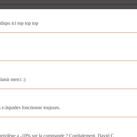
dispo ici top top top
aisir merci :)
e-liquides fonctionne toujours.
 privilège a -10% sur la commande ? Cordialement. David C