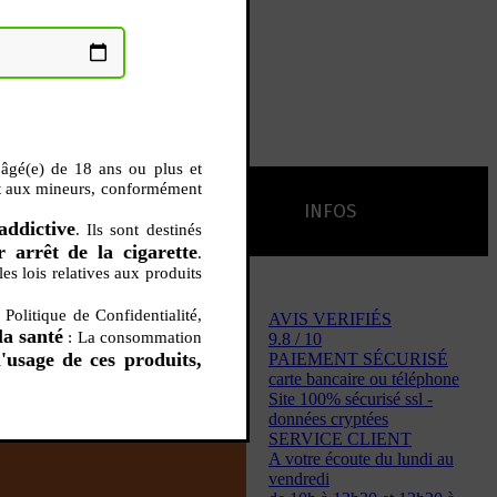
 âgé(e) de 18 ans ou plus et
rdit aux mineurs, conformément
AUTÉS
PROMOS
INFOS
addictive
. Ils sont destinés
 arrêt de la cigarette
.
les lois relatives aux produits
L’AVIS DES MÉDECINS
ACCESSOIRES
ANCES
Politique de Confidentialité,
AVIS VERIFIÉS
LA PRESSE EN PARLE
la santé
: La consommation
9.8 / 10
'usage de ces produits,
PAIEMENT SÉCURISÉ
Emission "C'est dans l'air"
oissons
Boosters
carte bancaire ou téléphone
Reportage Vox Pop ARTE
Site 100% sécurisé ssl -
Drip Tip
Chargeurs
données cryptées
Interview France Bleu Genericlop
embouts, becs
câbles, secteurs
SERVICE CLIENT
sistances
A votre écoute du lundi au
atomiseurs,
vendredi
es