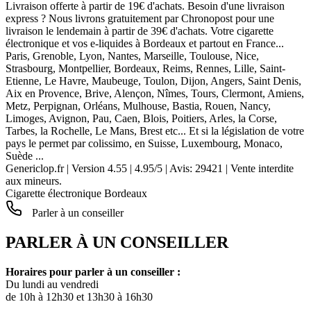
Livraison offerte à partir de 19€ d'achats. Besoin d'une livraison
express ? Nous livrons gratuitement par Chronopost pour une
livraison le lendemain à partir de 39€ d'achats. Votre cigarette
électronique et vos e-liquides à Bordeaux et partout en France...
Paris, Grenoble, Lyon, Nantes, Marseille, Toulouse, Nice,
Strasbourg, Montpellier, Bordeaux, Reims, Rennes, Lille, Saint-
Etienne, Le Havre, Maubeuge, Toulon, Dijon, Angers, Saint Denis,
Aix en Provence, Brive, Alençon, Nîmes, Tours, Clermont, Amiens,
Metz, Perpignan, Orléans, Mulhouse, Bastia, Rouen, Nancy,
Limoges, Avignon, Pau, Caen, Blois, Poitiers, Arles, la Corse,
Tarbes, la Rochelle, Le Mans, Brest etc... Et si la législation de votre
pays le permet par colissimo, en Suisse, Luxembourg, Monaco,
Suède ...
Genericlop.fr
|
Version 4.55
|
4.95
/
5
| Avis:
29421
| Vente interdite
aux mineurs.
Cigarette électronique Bordeaux
Parler à un conseiller
PARLER À UN CONSEILLER
Horaires pour parler à un conseiller :
Du lundi au vendredi
de 10h à 12h30 et 13h30 à 16h30