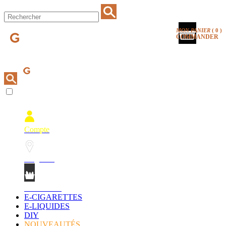
MON PANIER
(
0
)
COMMANDER
Compte
Magasins
Mon Panier
E-CIGARETTES
E-LIQUIDES
DIY
NOUVEAUTÉS