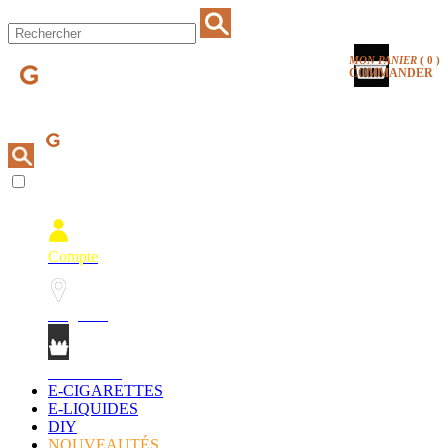
MON PANIER
(
0
)
COMMANDER
Compte
Magasins
Mon Panier
E-CIGARETTES
E-LIQUIDES
DIY
NOUVEAUTÉS