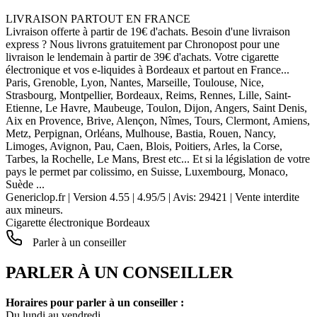
LIVRAISON PARTOUT EN FRANCE
Livraison offerte à partir de 19€ d'achats. Besoin d'une livraison
express ? Nous livrons gratuitement par Chronopost pour une
livraison le lendemain à partir de 39€ d'achats. Votre cigarette
électronique et vos e-liquides à Bordeaux et partout en France...
Paris, Grenoble, Lyon, Nantes, Marseille, Toulouse, Nice,
Strasbourg, Montpellier, Bordeaux, Reims, Rennes, Lille, Saint-
Etienne, Le Havre, Maubeuge, Toulon, Dijon, Angers, Saint Denis,
Aix en Provence, Brive, Alençon, Nîmes, Tours, Clermont, Amiens,
Metz, Perpignan, Orléans, Mulhouse, Bastia, Rouen, Nancy,
Limoges, Avignon, Pau, Caen, Blois, Poitiers, Arles, la Corse,
Tarbes, la Rochelle, Le Mans, Brest etc... Et si la législation de votre
pays le permet par colissimo, en Suisse, Luxembourg, Monaco,
Suède ...
Genericlop.fr
|
Version 4.55
|
4.95
/
5
| Avis:
29421
| Vente interdite
aux mineurs.
Cigarette électronique Bordeaux
Parler à un conseiller
PARLER À UN CONSEILLER
Horaires pour parler à un conseiller :
Du lundi au vendredi