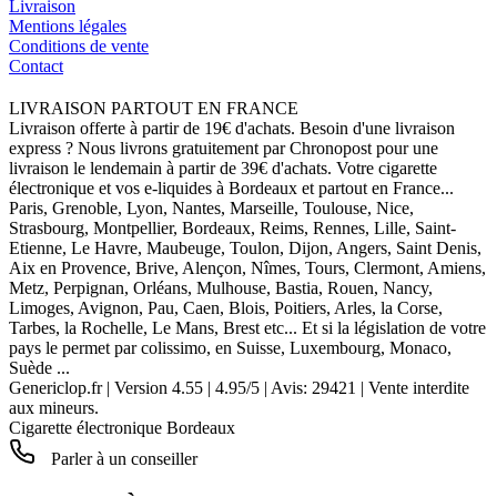
Livraison
Mentions légales
Conditions de vente
Contact
LIVRAISON PARTOUT EN FRANCE
Livraison offerte à partir de 19€ d'achats. Besoin d'une livraison
express ? Nous livrons gratuitement par Chronopost pour une
livraison le lendemain à partir de 39€ d'achats. Votre cigarette
électronique et vos e-liquides à Bordeaux et partout en France...
Paris, Grenoble, Lyon, Nantes, Marseille, Toulouse, Nice,
Strasbourg, Montpellier, Bordeaux, Reims, Rennes, Lille, Saint-
Etienne, Le Havre, Maubeuge, Toulon, Dijon, Angers, Saint Denis,
Aix en Provence, Brive, Alençon, Nîmes, Tours, Clermont, Amiens,
Metz, Perpignan, Orléans, Mulhouse, Bastia, Rouen, Nancy,
Limoges, Avignon, Pau, Caen, Blois, Poitiers, Arles, la Corse,
Tarbes, la Rochelle, Le Mans, Brest etc... Et si la législation de votre
pays le permet par colissimo, en Suisse, Luxembourg, Monaco,
Suède ...
Genericlop.fr
|
Version 4.55
|
4.95
/
5
| Avis:
29421
| Vente interdite
aux mineurs.
Cigarette électronique Bordeaux
Parler à un conseiller