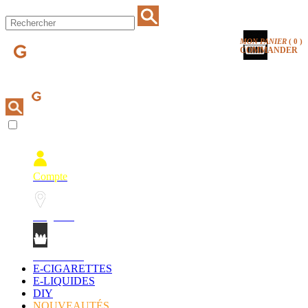
MON PANIER
(
0
)
COMMANDER
Compte
Magasins
Mon Panier
E-CIGARETTES
E-LIQUIDES
DIY
NOUVEAUTÉS