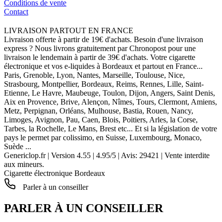
Conditions de vente
Contact
LIVRAISON PARTOUT EN FRANCE
Livraison offerte à partir de 19€ d'achats. Besoin d'une livraison
express ? Nous livrons gratuitement par Chronopost pour une
livraison le lendemain à partir de 39€ d'achats. Votre cigarette
électronique et vos e-liquides à Bordeaux et partout en France...
Paris, Grenoble, Lyon, Nantes, Marseille, Toulouse, Nice,
Strasbourg, Montpellier, Bordeaux, Reims, Rennes, Lille, Saint-
Etienne, Le Havre, Maubeuge, Toulon, Dijon, Angers, Saint Denis,
Aix en Provence, Brive, Alençon, Nîmes, Tours, Clermont, Amiens,
Metz, Perpignan, Orléans, Mulhouse, Bastia, Rouen, Nancy,
Limoges, Avignon, Pau, Caen, Blois, Poitiers, Arles, la Corse,
Tarbes, la Rochelle, Le Mans, Brest etc... Et si la législation de votre
pays le permet par colissimo, en Suisse, Luxembourg, Monaco,
Suède ...
Genericlop.fr
|
Version 4.55
|
4.95
/
5
| Avis:
29421
| Vente interdite
aux mineurs.
Cigarette électronique Bordeaux
Parler à un conseiller
PARLER À UN CONSEILLER