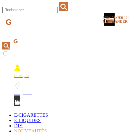
MON PANIER
(
0
)
COMMANDER
Compte
Magasins
Mon Panier
E-CIGARETTES
E-LIQUIDES
DIY
NOUVEAUTÉS