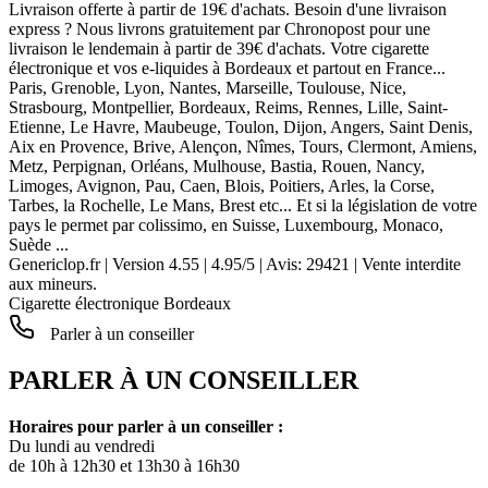
Livraison offerte à partir de 19€ d'achats. Besoin d'une livraison
express ? Nous livrons gratuitement par Chronopost pour une
livraison le lendemain à partir de 39€ d'achats. Votre cigarette
électronique et vos e-liquides à Bordeaux et partout en France...
Paris, Grenoble, Lyon, Nantes, Marseille, Toulouse, Nice,
Strasbourg, Montpellier, Bordeaux, Reims, Rennes, Lille, Saint-
Etienne, Le Havre, Maubeuge, Toulon, Dijon, Angers, Saint Denis,
Aix en Provence, Brive, Alençon, Nîmes, Tours, Clermont, Amiens,
Metz, Perpignan, Orléans, Mulhouse, Bastia, Rouen, Nancy,
Limoges, Avignon, Pau, Caen, Blois, Poitiers, Arles, la Corse,
Tarbes, la Rochelle, Le Mans, Brest etc... Et si la législation de votre
pays le permet par colissimo, en Suisse, Luxembourg, Monaco,
Suède ...
Genericlop.fr
|
Version 4.55
|
4.95
/
5
| Avis:
29421
| Vente interdite
aux mineurs.
Cigarette électronique Bordeaux
Parler à un conseiller
PARLER À UN CONSEILLER
Horaires pour parler à un conseiller :
Du lundi au vendredi
de 10h à 12h30 et 13h30 à 16h30