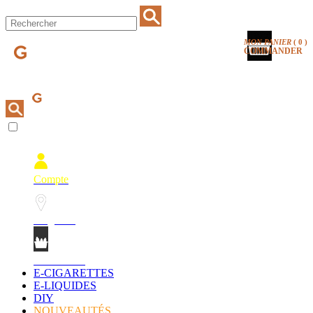
MON PANIER
(
0
)
COMMANDER
Compte
Magasins
Mon Panier
E-CIGARETTES
E-LIQUIDES
DIY
NOUVEAUTÉS