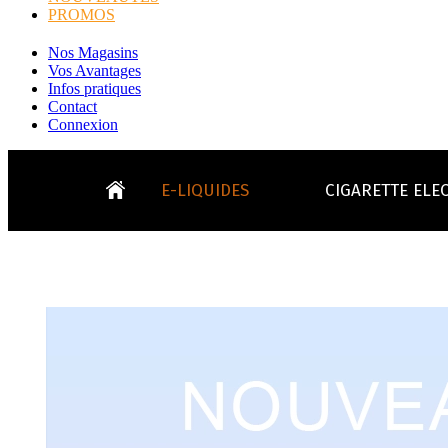
PROMOS
Nos Magasins
Vos Avantages
Infos pratiques
Contact
Connexion
E-LIQUIDES
CIGARETTE ELE
LE
KITS E-CIGARETTES
CLEAROMIS
Bo
LE BLOG
Bo
Tabacs
Fruités
Go
Toutes les ma
- INFOS GENERICLOP
Eleaf, Aspir
V
TOUS LES E-LIQUIDES
Smok, Innokin, Joye
Formats classiques
Liv
- INFOS VAPE
- VÉGÉTAL/NATUREL