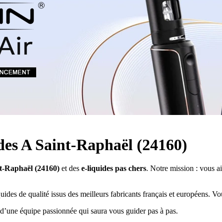
Quel E-liquide choisir ?
adeau au choix
Quelle Accu choisir ?
OPES
Le végétol c'est quoi ?
Les carto
Voir tout
Les Accus
pour p
piles
pour boxs
 Poche
MAXI FORMATS
GRANDS FORMA
100ml et +
50ml
RBA Reconst
RBA, coton, 
hes
s
ides A Saint-Raphaël (24160)
nt-Raphaël (24160)
et des
e-liquides pas chers
. Notre mission : vous ai
uides de qualité issus des meilleurs fabricants français et européens. V
 d’une équipe passionnée qui saura vous guider pas à pas.