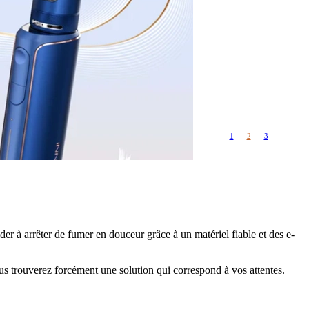
Rangements
Flacons vides
étuis, housses
uches
ods
TS
PETITS FORMATS
10ml
Pyrex
Pièces détachées
1
2
3
vitres de
Rings, adaptateurs,
rechange
bagues silicones ...
ructible
fils...
der à arrêter de fumer en douceur grâce à un matériel fiable et des e-
ous trouverez forcément une solution qui correspond à vos attentes.