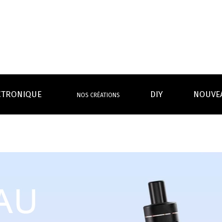
CTRONIQUE
DIY
NOUVE
NOS CRÉATIONS
S MAGASINS
INFOS PRATIQUES
EURS
BATTERIES
RÉSIST
rdeaux Centre
Calculateur BOOSTER Eliquide
rdeaux Chartrons
Ouvrir un flacon Grand format
urmands
Menthes
Givrés
Cafés
Thés
B
Lexique de la vape
rques
Un problème, une question ?
Boxs/ Mods
Boxs
e,
OS AVANTAGES
Toutes les Ré
avec accu
batterie
tech ...
coils, têtes d’
amovible
intégrée
Quel kit de cigarette choisir ?
mèch
raison offerte