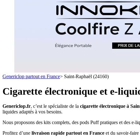
1 C
- SELS DE NICOTINE
- LES ASTUCES
LES MINI-CL
- FORMATS ÉCONOMIQUES
- FOCUS PRODUIT
- LES PLUS VENDUS
- LES MEDECINS
Formats Boxs
- LES PACKS PROMOS
- RECHERCHE AVANCÉE
Pods & Formats
Débutant
Genericlop partout en France
>
Saint-Raphaël (24160)
simple d'emploi
Les cartouc
pour pod
Cigarette électronique et e-liqu
Genericlop.fr
, c’est le spécialiste de la
cigarette électronique à Sai
liquides adaptés à vos besoins.
Nous proposons des kits complets, des pods Puff pratiques et des e-liq
Profitez d’une
livraison rapide partout en France
et du savoir-faire