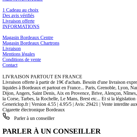
1 Cadeau au choix
Des avis vérifiés
Livraison offerte
INFORMATIONS
Magasin Bordeaux Centre
Magasin Bordeaux Chartrons
Livraison
Mentions légales
Conditions de vente
Contact
LIVRAISON PARTOUT EN FRANCE
Livraison offerte à partir de 19€ d'achats. Besoin d'une livraison expr
liquides à Bordeaux et partout en France... Paris, Grenoble, Lyon, N
Dijon, Angers, Saint Denis, Aix en Provence, Brive, Alençon, Nîmes,
la Corse, Tarbes, la Rochelle, Le Mans, Brest etc... Et si la législat
Genericlop.fr
|
Version 4.55
|
4.95
/
5
| Avis:
29421
| Vente interdite au
Cigarette électronique Bordeaux
Parler à un conseiller
PARLER À UN CONSEILLER