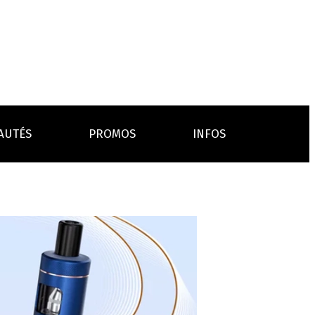
AUTÉS
PROMOS
INFOS
L’AVIS DES MÉDECINS
ACCESSOIRES
ANCES
LA PRESSE EN PARLE
Emission "C'est dans l'air"
oissons
Boosters
Reportage Vox Pop ARTE
Drip Tip
Chargeurs
Interview France Bleu Genericlop
embouts, becs
câbles, secteurs
sistances
atomiseurs,
es