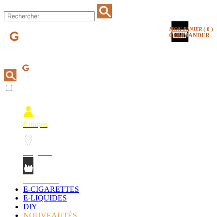
MON PANIER
(
0
)
COMMANDER
Compte
Magasins
Mon Panier
E-CIGARETTES
E-LIQUIDES
DIY
NOUVEAUTÉS