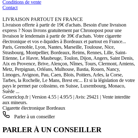
Conditions de vente
Contact
LIVRAISON PARTOUT EN FRANCE
Livraison offerte à partir de 19€ d'achats. Besoin d'une livraison
express ? Nous livrons gratuitement par Chronopost pour une
livraison le lendemain à partir de 39€ d'achats. Votre cigarette
électronique et vos e-liquides à Bordeaux et partout en France...
Paris, Grenoble, Lyon, Nantes, Marseille, Toulouse, Nice,
Strasbourg, Montpellier, Bordeaux, Reims, Rennes, Lille, Saint-
Etienne, Le Havre, Maubeuge, Toulon, Dijon, Angers, Saint Denis,
Aix en Provence, Brive, Alençon, Nîmes, Tours, Clermont, Amiens,
Metz, Perpignan, Orléans, Mulhouse, Bastia, Rouen, Nancy,
Limoges, Avignon, Pau, Caen, Blois, Poitiers, Arles, la Corse,
Tarbes, la Rochelle, Le Mans, Brest etc... Et si la législation de votre
pays le permet par colissimo, en Suisse, Luxembourg, Monaco,
Suède ...
Genericlop.fr
|
Version 4.55
|
4.95
/
5
| Avis:
29421
| Vente interdite
aux mineurs.
Cigarette électronique Bordeaux
Parler à un conseiller
PARLER À UN CONSEILLER