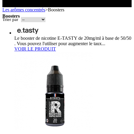
Toutes les marques
- SELS DE NICOTINE
Boxs
Les arômes concentrés
>
Boosters
Eleaf, Aspire,
batterie
Smok, Innokin, Joyetech ...
- FORMATS ÉCONOMIQUES
classiques
L’AVIS DES MÉDECINS
Boosters
intégrée
Trier par
- LES PLUS VENDUS
LA PRESSE EN PARLE
- LES PACKS PROMOS
LES MINI-CLOPES
Emission "C'est dans l'air"
Le booster de nicotine E-TASTY de 20mg/ml à base de 50/50
- RECHERCHE AVANCÉE
. Vous pouvez l'utiliser pour augmenter le taux...
Reportage Vox Pop ARTE
VOIR LE PRODUIT
Interview France Bleu Genericlop
ts Boxs
Pods & Formats Poche
utant
 d'emploi
Les cartouches
pour pods