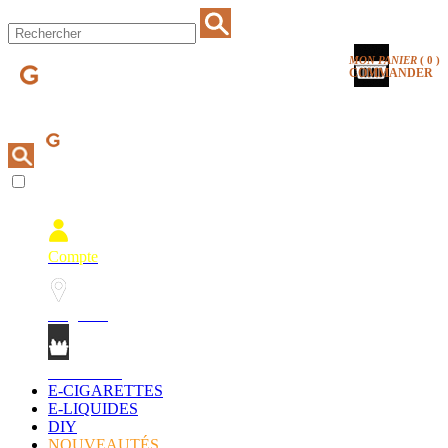
MON PANIER
(
0
)
COMMANDER
Compte
Magasins
Mon Panier
E-CIGARETTES
E-LIQUIDES
DIY
NOUVEAUTÉS