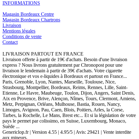
INFORMATIONS
Magasin Bordeaux Centre
Magasin Bordeaux Chartrons
Livraison
Mentions légales
Conditions de vente
Contact
LIVRAISON PARTOUT EN FRANCE
Livraison offerte à partir de 19€ d'achats. Besoin d'une livraison
express ? Nous livrons gratuitement par Chronopost pour une
livraison le lendemain à partir de 39€ d'achats. Votre cigarette
électronique et vos e-liquides à Bordeaux et partout en France...
Paris, Grenoble, Lyon, Nantes, Marseille, Toulouse, Nice,
Strasbourg, Montpellier, Bordeaux, Reims, Rennes, Lille, Saint-
Etienne, Le Havre, Maubeuge, Toulon, Dijon, Angers, Saint Denis,
Aix en Provence, Brive, Alençon, Nîmes, Tours, Clermont, Amiens,
Metz, Perpignan, Orléans, Mulhouse, Bastia, Rouen, Nancy,
Limoges, Avignon, Pau, Caen, Blois, Poitiers, Arles, la Corse,
Tarbes, la Rochelle, Le Mans, Brest etc... Et si la législation de votre
pays le permet par colissimo, en Suisse, Luxembourg, Monaco,
Suède ...
Genericlop.fr
|
Version 4.55
|
4.95
/
5
| Avis:
29421
| Vente interdite
aux mineurs.