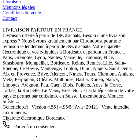
Livraison
Mentions légales
Conditions de vente
Contact
LIVRAISON PARTOUT EN FRANCE
Livraison offerte à partir de 19€ d'achats. Besoin d'une livraison
express ? Nous livrons gratuitement par Chronopost pour une
livraison le lendemain à partir de 39€ d'achats. Votre cigarette
électronique et vos e-liquides à Bordeaux et partout en France...
Paris, Grenoble, Lyon, Nantes, Marseille, Toulouse, Nice,
Strasbourg, Montpellier, Bordeaux, Reims, Rennes, Lille, Saint-
Etienne, Le Havre, Maubeuge, Toulon, Dijon, Angers, Saint Denis,
Aix en Provence, Brive, Alençon, Nîmes, Tours, Clermont, Amiens,
Metz, Perpignan, Orléans, Mulhouse, Bastia, Rouen, Nancy,
Limoges, Avignon, Pau, Caen, Blois, Poitiers, Arles, la Corse,
Tarbes, la Rochelle, Le Mans, Brest etc... Et si la législation de votre
pays le permet par colissimo, en Suisse, Luxembourg, Monaco,
Suède ...
Genericlop.fr
|
Version 4.55
|
4.95
/
5
| Avis:
29421
| Vente interdite
aux mineurs.
Cigarette électronique Bordeaux
Parler à un conseiller