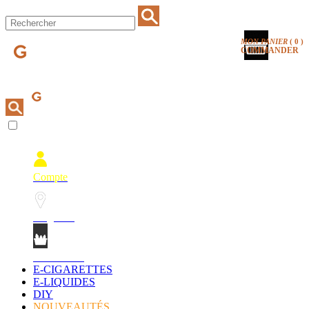
MON PANIER
(
0
)
COMMANDER
Compte
Magasins
Mon Panier
E-CIGARETTES
E-LIQUIDES
DIY
NOUVEAUTÉS