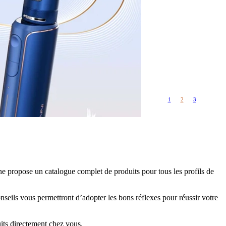
Rangements
Flacons vides
étuis, housses
uches
ods
TS
PETITS FORMATS
10ml
Pyrex
Pièces détachées
1
2
3
vitres de
Rings, adaptateurs,
rechange
bagues silicones ...
ructible
fils...
ne propose un catalogue complet de produits pour tous les profils de
nseils vous permettront d’adopter les bons réflexes pour réussir votre
ts directement chez vous.