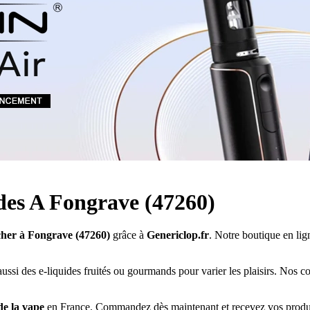
Quel E-liquide choisir ?
adeau au choix
Quelle Accu choisir ?
OPES
Le végétol c'est quoi ?
Les carto
Voir tout
Les Accus
pour p
piles
pour boxs
 Poche
MAXI FORMATS
GRANDS FORMA
100ml et +
50ml
RBA Reconst
RBA, coton, 
hes
s
ides A Fongrave (47260)
 cher à Fongrave (47260)
grâce à
Genericlop.fr
. Notre boutique en lig
ssi des e-liquides fruités ou gourmands pour varier les plaisirs. Nos co
de la vape
en France. Commandez dès maintenant et recevez vos produi