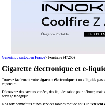
1 C
- SELS DE NICOTINE
- LES ASTUCES
LES MINI-CL
- FORMATS ÉCONOMIQUES
- FOCUS PRODUIT
- LES PLUS VENDUS
- LES MEDECINS
Formats Boxs
- LES PACKS PROMOS
- RECHERCHE AVANCÉE
Pods & Formats
Débutant
Genericlop partout en France
>
Fongrave (47260)
simple d'emploi
Les cartouc
pour pod
Cigarette électronique et e-liqu
Trouvez facilement votre
cigarette électronique
et un
e-liquide pas
vapoteurs.
Découvrez des saveurs variées, des liquides tabac pour débuter, mais au
sevrage tabagique.
Nos prix compétitifs et nos services rapides font de nous un
référent 