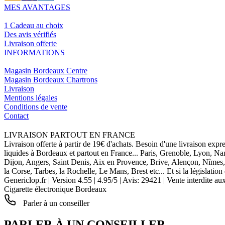
MES AVANTAGES
1 Cadeau au choix
Des avis vérifiés
Livraison offerte
INFORMATIONS
Magasin Bordeaux Centre
Magasin Bordeaux Chartrons
Livraison
Mentions légales
Conditions de vente
Contact
LIVRAISON PARTOUT EN FRANCE
Livraison offerte à partir de 19€ d'achats. Besoin d'une livraison expr
liquides à Bordeaux et partout en France... Paris, Grenoble, Lyon, N
Dijon, Angers, Saint Denis, Aix en Provence, Brive, Alençon, Nîmes,
la Corse, Tarbes, la Rochelle, Le Mans, Brest etc... Et si la législat
Genericlop.fr
|
Version 4.55
|
4.95
/
5
| Avis:
29421
| Vente interdite au
Cigarette électronique Bordeaux
Parler à un conseiller
PARLER À UN CONSEILLER