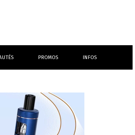
AUTÉS
PROMOS
INFOS
L’AVIS DES MÉDECINS
ACCESSOIRES
ANCES
LA PRESSE EN PARLE
Emission "C'est dans l'air"
oissons
Boosters
Reportage Vox Pop ARTE
Drip Tip
Chargeurs
Interview France Bleu Genericlop
embouts, becs
câbles, secteurs
sistances
atomiseurs,
es