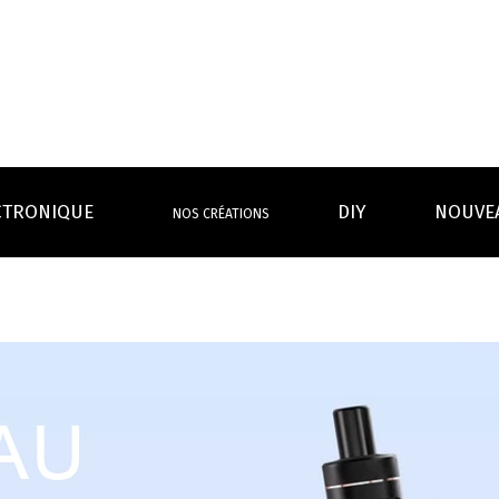
CTRONIQUE
DIY
NOUVE
NOS CRÉATIONS
S MAGASINS
INFOS PRATIQUES
EURS
BATTERIES
RÉSIST
rdeaux Centre
Calculateur BOOSTER Eliquide
rdeaux Chartrons
Ouvrir un flacon Grand format
urmands
Menthes
Givrés
Cafés
Thés
B
Lexique de la vape
rques
Un problème, une question ?
Boxs/ Mods
Boxs
e,
OS AVANTAGES
Toutes les Ré
avec accu
batterie
tech ...
coils, têtes d’
amovible
intégrée
Quel kit de cigarette choisir ?
mèch
raison offerte