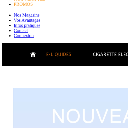
PROMOS
Nos Magasins
Vos Avantages
Infos pratiques
Contact
Connexion
E-LIQUIDES
CIGARETTE ELE
LE
KITS E-CIGARETTES
CLEAROMIS
Bo
LE BLOG
Bo
Tabacs
Fruités
Go
Toutes les ma
- INFOS GENERICLOP
Eleaf, Aspir
V
TOUS LES E-LIQUIDES
Smok, Innokin, Joye
Formats classiques
Liv
- INFOS VAPE
- VÉGÉTAL/NATUREL