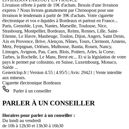
Livraison offerte à partir de 19€ d'achats. Besoin d'une livraison
express ? Nous livrons gratuitement par Chronopost pour une
livraison le lendemain à partir de 39€ d'achats. Votre cigarette
électronique et vos e-liquides à Bordeaux et partout en France...
Paris, Grenoble, Lyon, Nantes, Marseille, Toulouse, Nice,
Strasbourg, Montpellier, Bordeaux, Reims, Rennes, Lille, Saint-
Etienne, Le Havre, Maubeuge, Toulon, Dijon, Angers, Saint Denis,
Aix en Provence, Brive, Alençon, Nîmes, Tours, Clermont, Amiens,
Metz, Perpignan, Orléans, Mulhouse, Bastia, Rouen, Nancy,
Limoges, Avignon, Pau, Caen, Blois, Poitiers, Arles, la Corse,
Tarbes, la Rochelle, Le Mans, Brest etc... Et si la législation de votre
pays le permet par colissimo, en Suisse, Luxembourg, Monaco,
Suède ...
Genericlop.fr
|
Version 4.55
|
4.95
/
5
| Avis:
29421
| Vente interdite
aux mineurs.
Cigarette électronique Bordeaux
Parler à un conseiller
PARLER À UN CONSEILLER
Horaires pour parler à un conseiller :
Du lundi au vendredi
de 10h à 12h30 et 13h30 à 16h30