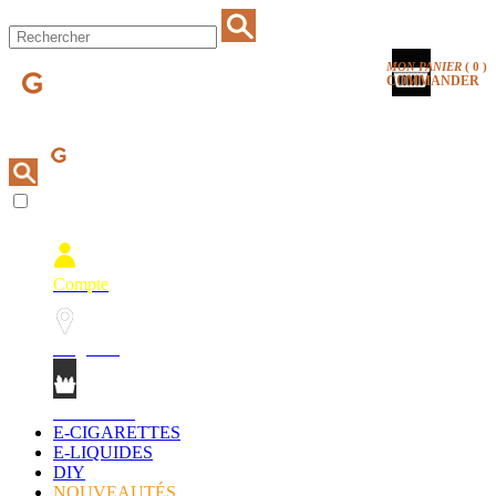
MON PANIER
(
0
)
COMMANDER
Compte
Magasins
Mon Panier
E-CIGARETTES
E-LIQUIDES
DIY
NOUVEAUTÉS