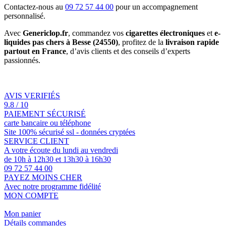
Contactez-nous au
09 72 57 44 00
pour un accompagnement
personnalisé.
Avec
Genericlop.fr
, commandez vos
cigarettes électroniques
et
e-
liquides pas chers à Besse (24550)
, profitez de la
livraison rapide
partout en France
, d’avis clients et des conseils d’experts
passionnés.
AVIS VERIFIÉS
9.8 / 10
PAIEMENT SÉCURISÉ
carte bancaire ou téléphone
Site 100% sécurisé ssl - données cryptées
SERVICE CLIENT
A votre écoute du lundi au vendredi
de 10h à 12h30 et 13h30 à 16h30
09 72 57 44 00
PAYEZ MOINS CHER
Avec notre programme fidélité
MON COMPTE
Mon panier
Détails commandes