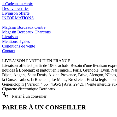
1 Cadeau au choix
Des avis vérifiés
Livraison offerte
INFORMATIONS
Magasin Bordeaux Centre
Magasin Bordeaux Chartrons
Livraison
Mentions légales
Conditions de vente
Contact
LIVRAISON PARTOUT EN FRANCE
Livraison offerte à partir de 19€ d'achats. Besoin d'une livraison expr
liquides à Bordeaux et partout en France... Paris, Grenoble, Lyon, N
Dijon, Angers, Saint Denis, Aix en Provence, Brive, Alençon, Nîmes,
la Corse, Tarbes, la Rochelle, Le Mans, Brest etc... Et si la législat
Genericlop.fr
|
Version 4.55
|
4.95
/
5
| Avis:
29421
| Vente interdite au
Cigarette électronique Bordeaux
Parler à un conseiller
PARLER À UN CONSEILLER