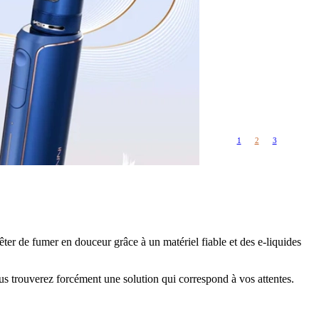
Rangements
Flacons vides
étuis, housses
uches
ods
TS
PETITS FORMATS
10ml
Pyrex
Pièces détachées
1
2
3
vitres de
Rings, adaptateurs,
rechange
bagues silicones ...
ructible
fils...
rêter de fumer en douceur grâce à un matériel fiable et des e-liquides
ous trouverez forcément une solution qui correspond à vos attentes.