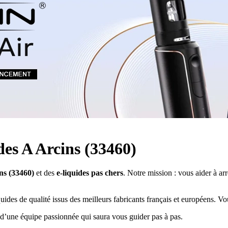
Quel E-liquide choisir ?
adeau au choix
Quelle Accu choisir ?
OPES
Le végétol c'est quoi ?
Les carto
Voir tout
Les Accus
pour p
piles
pour boxs
 Poche
MAXI FORMATS
GRANDS FORMA
100ml et +
50ml
RBA Reconst
RBA, coton, 
hes
s
ides A Arcins (33460)
ins (33460)
et des
e-liquides pas chers
. Notre mission : vous aider à ar
uides de qualité issus des meilleurs fabricants français et européens. V
 d’une équipe passionnée qui saura vous guider pas à pas.