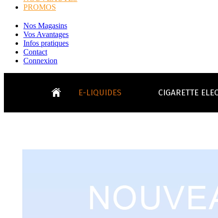
PROMOS
Nos Magasins
Vos Avantages
Infos pratiques
Contact
Connexion
E-LIQUIDES
CIGARETTE ELE
LE
KITS E-CIGARETTES
CLEAROMIS
Bo
LE BLOG
Bo
Tabacs
Fruités
Go
Toutes les ma
- INFOS GENERICLOP
Eleaf, Aspir
V
TOUS LES E-LIQUIDES
Smok, Innokin, Joye
Formats classiques
Liv
- INFOS VAPE
- VÉGÉTAL/NATUREL