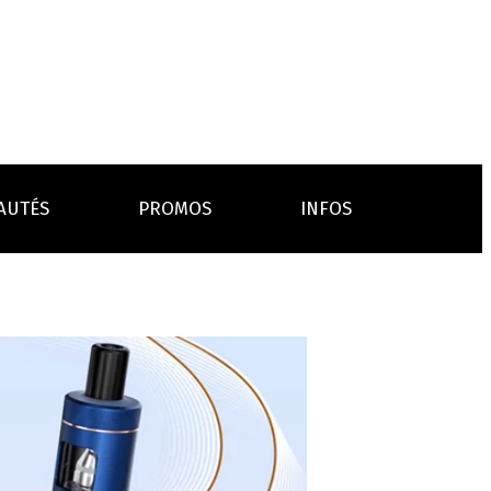
AUTÉS
PROMOS
INFOS
L’AVIS DES MÉDECINS
ACCESSOIRES
ANCES
LA PRESSE EN PARLE
Emission "C'est dans l'air"
oissons
Boosters
Reportage Vox Pop ARTE
Drip Tip
Chargeurs
Interview France Bleu Genericlop
embouts, becs
câbles, secteurs
sistances
atomiseurs,
es