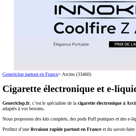
1 C
- SELS DE NICOTINE
- LES ASTUCES
LES MINI-CL
- FORMATS ÉCONOMIQUES
- FOCUS PRODUIT
- LES PLUS VENDUS
- LES MEDECINS
Formats Boxs
- LES PACKS PROMOS
- RECHERCHE AVANCÉE
Pods & Formats
Débutant
Genericlop partout en France
>
Arcins (33460)
simple d'emploi
Les cartouc
pour pod
Cigarette électronique et e-liqu
Genericlop.fr
, c’est le spécialiste de la
cigarette électronique à Arc
adaptés à vos besoins.
Nous proposons des kits complets, des pods Puff pratiques et des e-liq
Profitez d’une
livraison rapide partout en France
et du savoir-faire