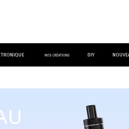
CTRONIQUE
DIY
NOUVE
NOS CRÉATIONS
S MAGASINS
INFOS PRATIQUES
EURS
BATTERIES
RÉSIST
rdeaux Centre
Calculateur BOOSTER Eliquide
rdeaux Chartrons
Ouvrir un flacon Grand format
urmands
Menthes
Givrés
Cafés
Thés
B
Lexique de la vape
rques
Un problème, une question ?
Boxs/ Mods
Boxs
e,
OS AVANTAGES
Toutes les Ré
avec accu
batterie
tech ...
coils, têtes d’
amovible
intégrée
Quel kit de cigarette choisir ?
mèch
raison offerte