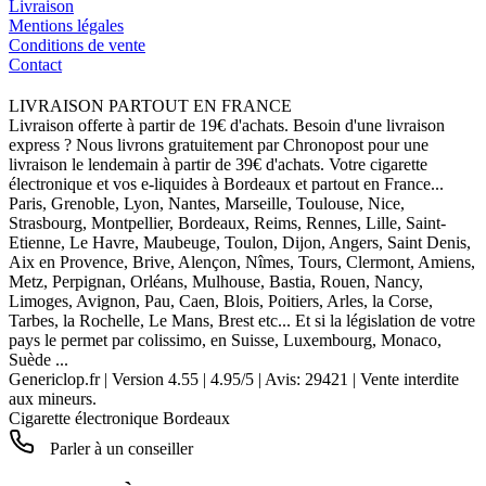
Livraison
Mentions légales
Conditions de vente
Contact
LIVRAISON PARTOUT EN FRANCE
Livraison offerte à partir de 19€ d'achats. Besoin d'une livraison
express ? Nous livrons gratuitement par Chronopost pour une
livraison le lendemain à partir de 39€ d'achats. Votre cigarette
électronique et vos e-liquides à Bordeaux et partout en France...
Paris, Grenoble, Lyon, Nantes, Marseille, Toulouse, Nice,
Strasbourg, Montpellier, Bordeaux, Reims, Rennes, Lille, Saint-
Etienne, Le Havre, Maubeuge, Toulon, Dijon, Angers, Saint Denis,
Aix en Provence, Brive, Alençon, Nîmes, Tours, Clermont, Amiens,
Metz, Perpignan, Orléans, Mulhouse, Bastia, Rouen, Nancy,
Limoges, Avignon, Pau, Caen, Blois, Poitiers, Arles, la Corse,
Tarbes, la Rochelle, Le Mans, Brest etc... Et si la législation de votre
pays le permet par colissimo, en Suisse, Luxembourg, Monaco,
Suède ...
Genericlop.fr
|
Version 4.55
|
4.95
/
5
| Avis:
29421
| Vente interdite
aux mineurs.
Cigarette électronique Bordeaux
Parler à un conseiller