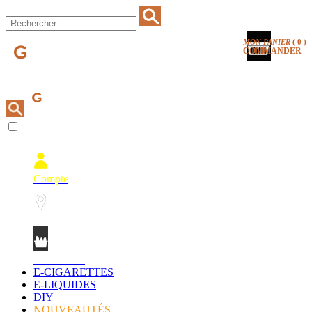
MON PANIER
(
0
)
COMMANDER
Compte
Magasins
Mon Panier
E-CIGARETTES
E-LIQUIDES
DIY
NOUVEAUTÉS