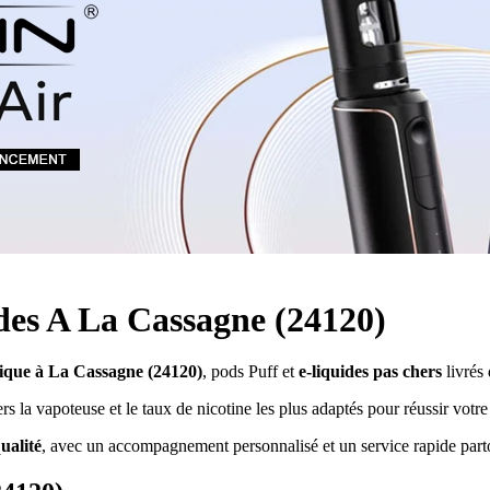
Quel E-liquide choisir ?
adeau au choix
Quelle Accu choisir ?
OPES
Le végétol c'est quoi ?
Les carto
Voir tout
Les Accus
pour p
piles
pour boxs
 Poche
MAXI FORMATS
GRANDS FORMA
100ml et +
50ml
RBA Reconst
RBA, coton, 
hes
s
ides A La Cassagne (24120)
nique à La Cassagne (24120)
, pods Puff et
e-liquides pas chers
livrés
 la vapoteuse et le taux de nicotine les plus adaptés pour réussir votre t
ualité
, avec un accompagnement personnalisé et un service rapide part