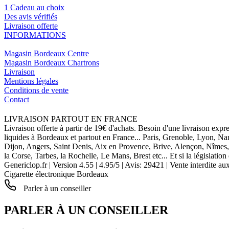
1 Cadeau au choix
Des avis vérifiés
Livraison offerte
INFORMATIONS
Magasin Bordeaux Centre
Magasin Bordeaux Chartrons
Livraison
Mentions légales
Conditions de vente
Contact
LIVRAISON PARTOUT EN FRANCE
Livraison offerte à partir de 19€ d'achats. Besoin d'une livraison expr
liquides à Bordeaux et partout en France... Paris, Grenoble, Lyon, N
Dijon, Angers, Saint Denis, Aix en Provence, Brive, Alençon, Nîmes,
la Corse, Tarbes, la Rochelle, Le Mans, Brest etc... Et si la législat
Genericlop.fr
|
Version 4.55
|
4.95
/
5
| Avis:
29421
| Vente interdite au
Cigarette électronique Bordeaux
Parler à un conseiller
PARLER À UN CONSEILLER