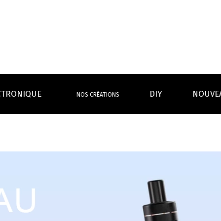
CTRONIQUE
DIY
NOUVE
NOS CRÉATIONS
S MAGASINS
INFOS PRATIQUES
EURS
BATTERIES
RÉSIST
rdeaux Centre
Calculateur BOOSTER Eliquide
rdeaux Chartrons
Ouvrir un flacon Grand format
urmands
Menthes
Givrés
Cafés
Thés
B
Lexique de la vape
rques
Un problème, une question ?
Boxs/ Mods
Boxs
e,
OS AVANTAGES
Toutes les Ré
avec accu
batterie
tech ...
coils, têtes d’
amovible
intégrée
Quel kit de cigarette choisir ?
mèch
raison offerte