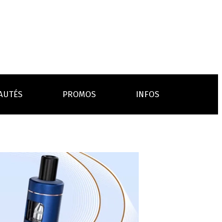
AUTÉS
PROMOS
INFOS
L’AVIS DES MÉDECINS
ACCESSOIRES
ANCES
LA PRESSE EN PARLE
Emission "C'est dans l'air"
oissons
Boosters
Reportage Vox Pop ARTE
Drip Tip
Chargeurs
Interview France Bleu Genericlop
embouts, becs
câbles, secteurs
sistances
atomiseurs,
es