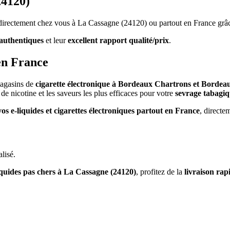
24120)
s directement chez vous à La Cassagne (24120) ou partout en France grâ
authentiques
et leur
excellent rapport qualité/prix
.
en France
magasins de
cigarette électronique à Bordeaux Chartrons et Bordea
de nicotine et les saveurs les plus efficaces pour votre
sevrage tabagi
vos e-liquides et cigarettes électroniques partout en France
, directe
lisé.
iquides pas chers à La Cassagne (24120)
, profitez de la
livraison ra