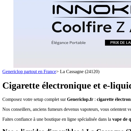
1 C
- SELS DE NICOTINE
- LES ASTUCES
LES MINI-CL
- FORMATS ÉCONOMIQUES
- FOCUS PRODUIT
- LES PLUS VENDUS
- LES MEDECINS
Formats Boxs
- LES PACKS PROMOS
- RECHERCHE AVANCÉE
Pods & Formats
Débutant
Genericlop partout en France
>
La Cassagne (24120)
simple d'emploi
Les cartouc
pour pod
Cigarette électronique et e-liqu
Composez votre setup complet sur
Genericlop.fr
:
cigarette électro
Nos conseillers, anciens fumeurs devenus vapoteurs, vous orientent vers
Faites confiance à une boutique en ligne spécialisée dans la
vape de q