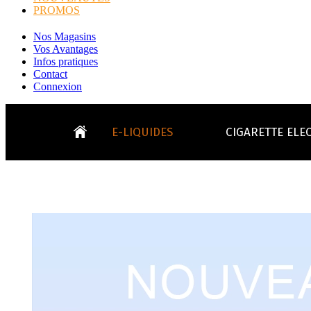
PROMOS
Nos Magasins
Vos Avantages
Infos pratiques
Contact
Connexion
E-LIQUIDES
CIGARETTE ELE
LE
KITS E-CIGARETTES
CLEAROMIS
Bo
LE BLOG
Bo
Tabacs
Fruités
Go
Toutes les ma
- INFOS GENERICLOP
Eleaf, Aspir
V
TOUS LES E-LIQUIDES
Smok, Innokin, Joye
Formats classiques
Liv
- INFOS VAPE
- VÉGÉTAL/NATUREL