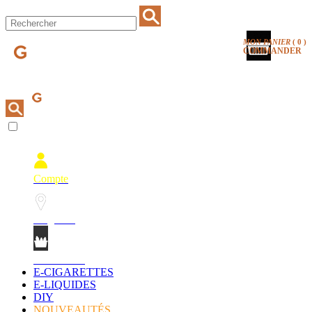
MON PANIER
(
0
)
COMMANDER
Compte
Magasins
Mon Panier
E-CIGARETTES
E-LIQUIDES
DIY
NOUVEAUTÉS