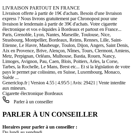
LIVRAISON PARTOUT EN FRANCE
Livraison offerte à partir de 19€ d'achats. Besoin d'une livraison
express ? Nous livrons gratuitement par Chronopost pour une
livraison le lendemain à partir de 39€ d'achats. Votre cigarette
électronique et vos e-liquides à Bordeaux et partout en France...
Paris, Grenoble, Lyon, Nantes, Marseille, Toulouse, Nice,
Strasbourg, Montpellier, Bordeaux, Reims, Rennes, Lille, Saint-
Etienne, Le Havre, Maubeuge, Toulon, Dijon, Angers, Saint Denis,
Aix en Provence, Brive, Alençon, Nîmes, Tours, Clermont, Amiens,
Metz, Perpignan, Orléans, Mulhouse, Bastia, Rouen, Nancy,
Limoges, Avignon, Pau, Caen, Blois, Poitiers, Arles, la Corse,
Tarbes, la Rochelle, Le Mans, Brest etc... Et si la législation de votre
pays le permet par colissimo, en Suisse, Luxembourg, Monaco,
Suède ...
Genericlop.fr
|
Version 4.55
|
4.95
/
5
| Avis:
29421
| Vente interdite
aux mineurs.
Cigarette électronique Bordeaux
Parler à un conseiller
PARLER À UN CONSEILLER
Horaires pour parler à un conseiller :
Du lundi au vendredi