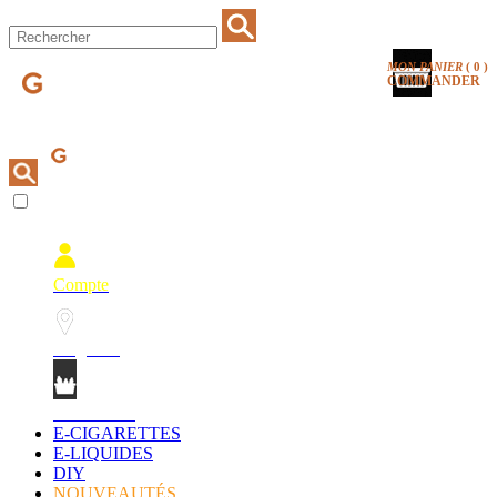
MON PANIER
(
0
)
COMMANDER
Compte
Magasins
Mon Panier
E-CIGARETTES
E-LIQUIDES
DIY
NOUVEAUTÉS