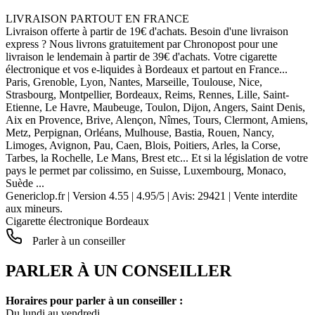
LIVRAISON PARTOUT EN FRANCE
Livraison offerte à partir de 19€ d'achats. Besoin d'une livraison
express ? Nous livrons gratuitement par Chronopost pour une
livraison le lendemain à partir de 39€ d'achats. Votre cigarette
électronique et vos e-liquides à Bordeaux et partout en France...
Paris, Grenoble, Lyon, Nantes, Marseille, Toulouse, Nice,
Strasbourg, Montpellier, Bordeaux, Reims, Rennes, Lille, Saint-
Etienne, Le Havre, Maubeuge, Toulon, Dijon, Angers, Saint Denis,
Aix en Provence, Brive, Alençon, Nîmes, Tours, Clermont, Amiens,
Metz, Perpignan, Orléans, Mulhouse, Bastia, Rouen, Nancy,
Limoges, Avignon, Pau, Caen, Blois, Poitiers, Arles, la Corse,
Tarbes, la Rochelle, Le Mans, Brest etc... Et si la législation de votre
pays le permet par colissimo, en Suisse, Luxembourg, Monaco,
Suède ...
Genericlop.fr
|
Version 4.55
|
4.95
/
5
| Avis:
29421
| Vente interdite
aux mineurs.
Cigarette électronique Bordeaux
Parler à un conseiller
PARLER À UN CONSEILLER
Horaires pour parler à un conseiller :
Du lundi au vendredi