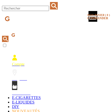
MON PANIER
(
0
)
COMMANDER
Compte
Magasins
Mon Panier
E-CIGARETTES
E-LIQUIDES
DIY
NOUVEAUTÉS