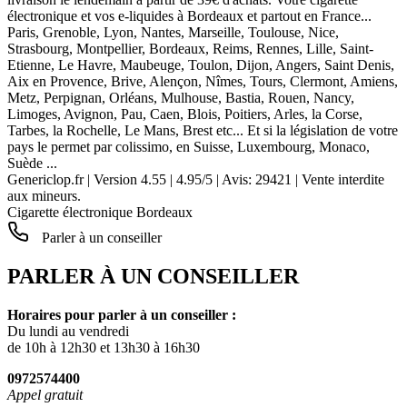
électronique et vos e-liquides à Bordeaux et partout en France...
Paris, Grenoble, Lyon, Nantes, Marseille, Toulouse, Nice,
Strasbourg, Montpellier, Bordeaux, Reims, Rennes, Lille, Saint-
Etienne, Le Havre, Maubeuge, Toulon, Dijon, Angers, Saint Denis,
Aix en Provence, Brive, Alençon, Nîmes, Tours, Clermont, Amiens,
Metz, Perpignan, Orléans, Mulhouse, Bastia, Rouen, Nancy,
Limoges, Avignon, Pau, Caen, Blois, Poitiers, Arles, la Corse,
Tarbes, la Rochelle, Le Mans, Brest etc... Et si la législation de votre
pays le permet par colissimo, en Suisse, Luxembourg, Monaco,
Suède ...
Genericlop.fr
|
Version 4.55
|
4.95
/
5
| Avis:
29421
| Vente interdite
aux mineurs.
Cigarette électronique Bordeaux
Parler à un conseiller
PARLER À UN CONSEILLER
Horaires pour parler à un conseiller :
Du lundi au vendredi
de 10h à 12h30 et 13h30 à 16h30
0972574400
Appel gratuit