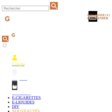
MON PANIER
(
0
)
COMMANDER
Compte
Magasins
Mon Panier
E-CIGARETTES
E-LIQUIDES
DIY
NOUVEAUTÉS