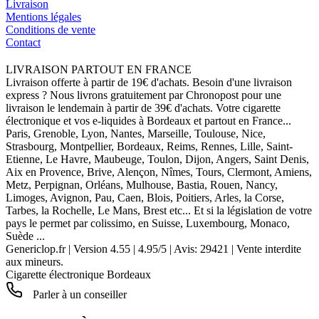
Livraison
Mentions légales
Conditions de vente
Contact
LIVRAISON PARTOUT EN FRANCE
Livraison offerte à partir de 19€ d'achats. Besoin d'une livraison
express ? Nous livrons gratuitement par Chronopost pour une
livraison le lendemain à partir de 39€ d'achats. Votre cigarette
électronique et vos e-liquides à Bordeaux et partout en France...
Paris, Grenoble, Lyon, Nantes, Marseille, Toulouse, Nice,
Strasbourg, Montpellier, Bordeaux, Reims, Rennes, Lille, Saint-
Etienne, Le Havre, Maubeuge, Toulon, Dijon, Angers, Saint Denis,
Aix en Provence, Brive, Alençon, Nîmes, Tours, Clermont, Amiens,
Metz, Perpignan, Orléans, Mulhouse, Bastia, Rouen, Nancy,
Limoges, Avignon, Pau, Caen, Blois, Poitiers, Arles, la Corse,
Tarbes, la Rochelle, Le Mans, Brest etc... Et si la législation de votre
pays le permet par colissimo, en Suisse, Luxembourg, Monaco,
Suède ...
Genericlop.fr
|
Version 4.55
|
4.95
/
5
| Avis:
29421
| Vente interdite
aux mineurs.
Cigarette électronique Bordeaux
Parler à un conseiller