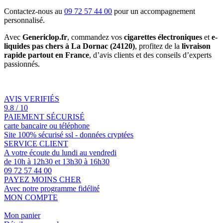
Contactez-nous au
09 72 57 44 00
pour un accompagnement
personnalisé.
Avec
Genericlop.fr
, commandez vos
cigarettes électroniques
et
e-
liquides pas chers à La Dornac (24120)
, profitez de la
livraison
rapide partout en France
, d’avis clients et des conseils d’experts
passionnés.
AVIS VERIFIÉS
9.8 / 10
PAIEMENT SÉCURISÉ
carte bancaire ou téléphone
Site 100% sécurisé ssl - données cryptées
SERVICE CLIENT
A votre écoute du lundi au vendredi
de 10h à 12h30 et 13h30 à 16h30
09 72 57 44 00
PAYEZ MOINS CHER
Avec notre programme fidélité
MON COMPTE
Mon panier