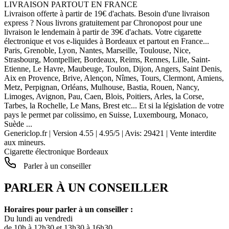
LIVRAISON PARTOUT EN FRANCE
Livraison offerte à partir de 19€ d'achats. Besoin d'une livraison
express ? Nous livrons gratuitement par Chronopost pour une
livraison le lendemain à partir de 39€ d'achats. Votre cigarette
électronique et vos e-liquides à Bordeaux et partout en France...
Paris, Grenoble, Lyon, Nantes, Marseille, Toulouse, Nice,
Strasbourg, Montpellier, Bordeaux, Reims, Rennes, Lille, Saint-
Etienne, Le Havre, Maubeuge, Toulon, Dijon, Angers, Saint Denis,
Aix en Provence, Brive, Alençon, Nîmes, Tours, Clermont, Amiens,
Metz, Perpignan, Orléans, Mulhouse, Bastia, Rouen, Nancy,
Limoges, Avignon, Pau, Caen, Blois, Poitiers, Arles, la Corse,
Tarbes, la Rochelle, Le Mans, Brest etc... Et si la législation de votre
pays le permet par colissimo, en Suisse, Luxembourg, Monaco,
Suède ...
Genericlop.fr
|
Version 4.55
|
4.95
/
5
| Avis:
29421
| Vente interdite
aux mineurs.
Cigarette électronique Bordeaux
Parler à un conseiller
PARLER À UN CONSEILLER
Horaires pour parler à un conseiller :
Du lundi au vendredi
de 10h à 12h30 et 13h30 à 16h30