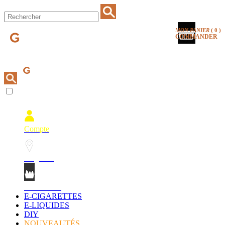
MON PANIER
(
0
)
COMMANDER
Compte
Magasins
Mon Panier
E-CIGARETTES
E-LIQUIDES
DIY
NOUVEAUTÉS