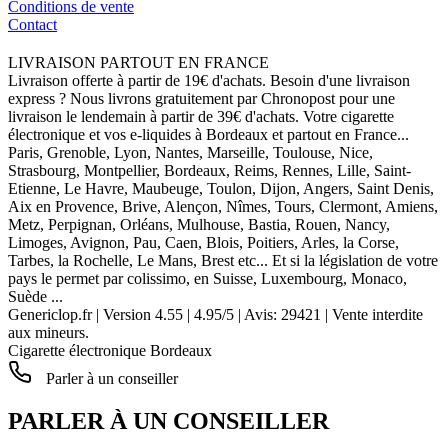
Conditions de vente
Contact
LIVRAISON PARTOUT EN FRANCE
Livraison offerte à partir de 19€ d'achats. Besoin d'une livraison
express ? Nous livrons gratuitement par Chronopost pour une
livraison le lendemain à partir de 39€ d'achats. Votre cigarette
électronique et vos e-liquides à Bordeaux et partout en France...
Paris, Grenoble, Lyon, Nantes, Marseille, Toulouse, Nice,
Strasbourg, Montpellier, Bordeaux, Reims, Rennes, Lille, Saint-
Etienne, Le Havre, Maubeuge, Toulon, Dijon, Angers, Saint Denis,
Aix en Provence, Brive, Alençon, Nîmes, Tours, Clermont, Amiens,
Metz, Perpignan, Orléans, Mulhouse, Bastia, Rouen, Nancy,
Limoges, Avignon, Pau, Caen, Blois, Poitiers, Arles, la Corse,
Tarbes, la Rochelle, Le Mans, Brest etc... Et si la législation de votre
pays le permet par colissimo, en Suisse, Luxembourg, Monaco,
Suède ...
Genericlop.fr
|
Version 4.55
|
4.95
/
5
| Avis:
29421
| Vente interdite
aux mineurs.
Cigarette électronique Bordeaux
Parler à un conseiller
PARLER À UN CONSEILLER