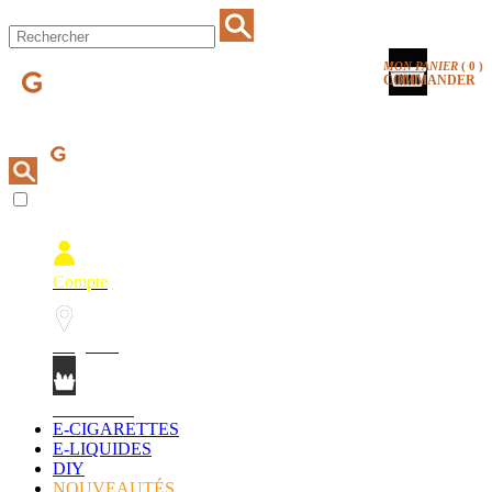
MON PANIER
(
0
)
COMMANDER
Compte
Magasins
Mon Panier
E-CIGARETTES
E-LIQUIDES
DIY
NOUVEAUTÉS