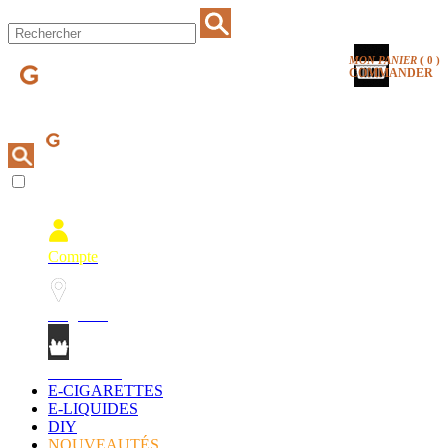
MON PANIER
(
0
)
COMMANDER
Compte
Magasins
Mon Panier
E-CIGARETTES
E-LIQUIDES
DIY
NOUVEAUTÉS