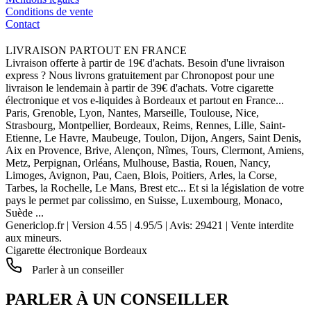
Conditions de vente
Contact
LIVRAISON PARTOUT EN FRANCE
Livraison offerte à partir de 19€ d'achats. Besoin d'une livraison
express ? Nous livrons gratuitement par Chronopost pour une
livraison le lendemain à partir de 39€ d'achats. Votre cigarette
électronique et vos e-liquides à Bordeaux et partout en France...
Paris, Grenoble, Lyon, Nantes, Marseille, Toulouse, Nice,
Strasbourg, Montpellier, Bordeaux, Reims, Rennes, Lille, Saint-
Etienne, Le Havre, Maubeuge, Toulon, Dijon, Angers, Saint Denis,
Aix en Provence, Brive, Alençon, Nîmes, Tours, Clermont, Amiens,
Metz, Perpignan, Orléans, Mulhouse, Bastia, Rouen, Nancy,
Limoges, Avignon, Pau, Caen, Blois, Poitiers, Arles, la Corse,
Tarbes, la Rochelle, Le Mans, Brest etc... Et si la législation de votre
pays le permet par colissimo, en Suisse, Luxembourg, Monaco,
Suède ...
Genericlop.fr
|
Version 4.55
|
4.95
/
5
| Avis:
29421
| Vente interdite
aux mineurs.
Cigarette électronique Bordeaux
Parler à un conseiller
PARLER À UN CONSEILLER