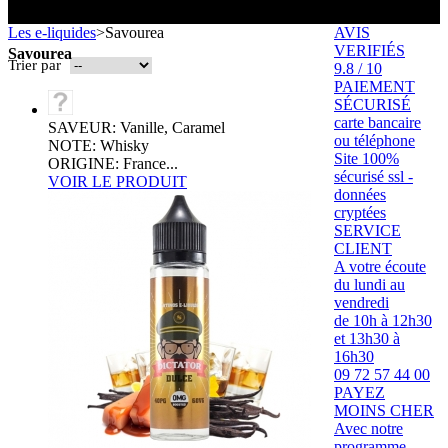
Toutes les marques
- SELS DE NICOTINE
Boxs
Les e-liquides
>
Savourea
AVIS
Eleaf, Aspire,
batterie
Smok, Innokin, Joyetech ...
- FORMATS ÉCONOMIQUES
classiques
VERIFIÉS
L’AVIS DES MÉDECINS
Savourea
intégrée
Trier par
9.8 / 10
- LES PLUS VENDUS
PAIEMENT
LA PRESSE EN PARLE
SÉCURISÉ
- LES PACKS PROMOS
LES MINI-CLOPES
Emission "C'est dans l'air"
carte bancaire
SAVEUR: Vanille, Caramel
- RECHERCHE AVANCÉE
ou téléphone
NOTE: Whisky
Reportage Vox Pop ARTE
Site 100%
ORIGINE: France...
Interview France Bleu Genericlop
sécurisé ssl -
ts Boxs
VOIR LE PRODUIT
données
cryptées
SERVICE
Pods & Formats Poche
CLIENT
A votre écoute
du lundi au
vendredi
utant
de 10h à 12h30
 d'emploi
et 13h30 à
Les cartouches
pour pods
16h30
09 72 57 44 00
PAYEZ
MOINS CHER
Avec notre
programme