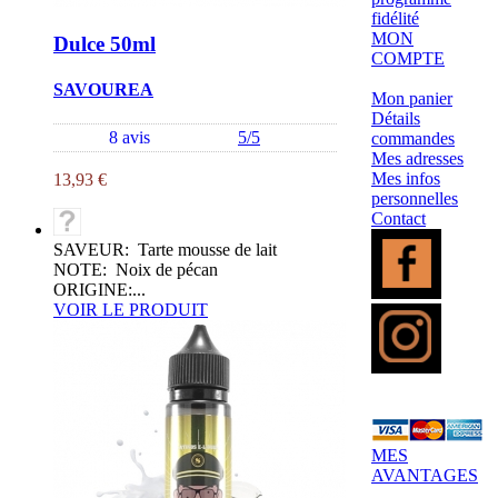
fidélité
MON
Dulce 50ml
COMPTE
SAVOUREA
Mon panier
Détails
8 avis
5/5
commandes
Mes adresses
Mes infos
13,93 €
personnelles
Contact
SAVEUR: Tarte mousse de lait
NOTE: Noix de pécan
ORIGINE:...
VOIR LE PRODUIT
MES
AVANTAGES