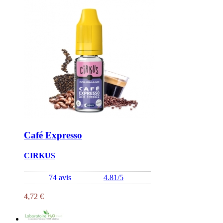
Café Expresso
CIRKUS
74 avis
4.81/5
4,72 €