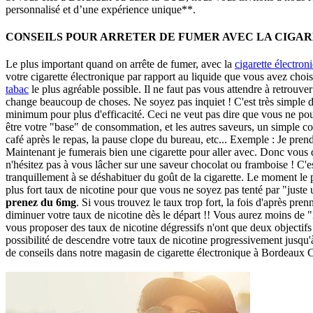
personnalisé et d’une expérience unique**.
CONSEILS POUR ARRETER DE FUMER AVEC LA CIGA
Le plus important quand on arrête de fumer, avec la
cigarette électron
votre cigarette électronique par rapport au liquide que vous avez choi
tabac
le plus agréable possible. Il ne faut pas vous attendre à retrouver
change beaucoup de choses. Ne soyez pas inquiet ! C'est très simple 
minimum pour plus d'efficacité. Ceci ne veut pas dire que vous ne pou
être votre "base" de consommation, et les autres saveurs, un simple com
café après le repas, la pause clope du bureau, etc... Exemple : Je prend
Maintenant je fumerais bien une cigarette pour aller avec. Donc vous de
n'hésitez pas à vous lâcher sur une saveur chocolat ou framboise ! C'e
tranquillement à se déshabituer du goût de la cigarette. Le moment le
plus fort taux de nicotine pour que vous ne soyez pas tenté par "juste 
prenez du 6mg
. Si vous trouvez le taux trop fort, la fois d'après pre
diminuer votre taux de nicotine dès le départ !! Vous aurez moins de "Hi
vous proposer des taux de nicotine dégressifs n'ont que deux objectifs 
possibilité de descendre votre taux de nicotine progressivement jusqu
de conseils dans notre magasin de cigarette électronique à Bordeaux 