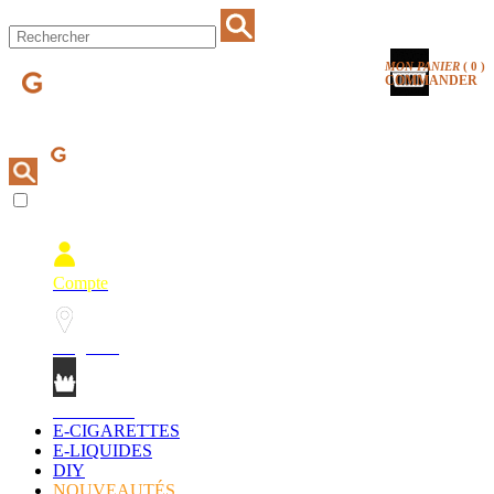
MON PANIER
(
0
)
COMMANDER
Compte
Magasins
Mon Panier
E-CIGARETTES
E-LIQUIDES
DIY
NOUVEAUTÉS