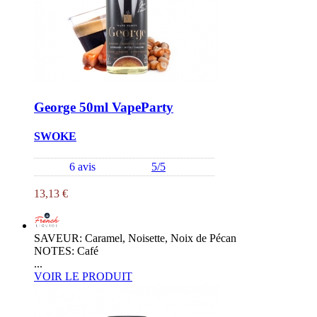
George 50ml VapeParty
SWOKE
6 avis
5/5
13,13 €
SAVEUR: Caramel, Noisette, Noix de Pécan
NOTES: Café
...
VOIR LE PRODUIT