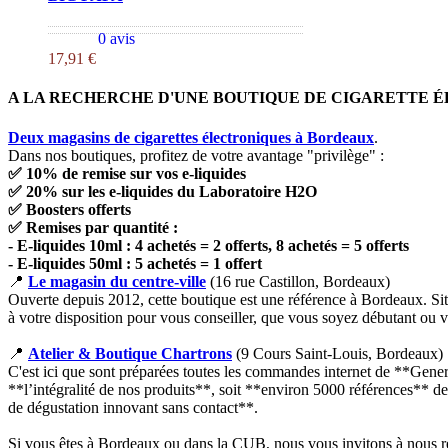
0 avis
17,91 €
A LA RECHERCHE D'UNE BOUTIQUE DE CIGARETTE É
Deux magasins de cigarettes électroniques à Bordeaux
.
Dans nos boutiques, profitez de votre avantage "privilège" :
✅ 10% de remise sur vos e-liquides
✅ 20% sur les e-liquides du Laboratoire H2O
✅ Boosters offerts
✅ Remises par quantité :
- E-liquides 10ml : 4 achetés = 2 offerts, 8 achetés = 5 offerts
- E-liquides 50ml : 5 achetés = 1 offert
📍
Le magasin du centre-ville
(16 rue Castillon, Bordeaux)
Ouverte depuis 2012, cette boutique est une référence à Bordeaux. Situ
à votre disposition pour vous conseiller, que vous soyez débutant ou va
📍
Atelier & Boutique Chartrons
(9 Cours Saint-Louis, Bordeaux)
C'est ici que sont préparées toutes les commandes internet de **Gener
**l’intégralité de nos produits**, soit **environ 5000 références** de 
de dégustation innovant sans contact**.
Si vous êtes à Bordeaux ou dans la CUB, nous vous invitons à nous ren