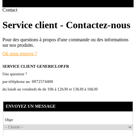
- SELS DE NICOTINE
Toutes les marques
Boxs
Contact
Eleaf, Aspire,
batterie
- FORMATS ÉCONOMIQUES
Smok, Innokin, Joyetech ...
classiques
intégrée
L’AVIS DES MÉDECINS
Service client - Contactez-nous
- LES PLUS VENDUS
- LES PACKS PROMOS
LES MINI-CLOPES
LA PRESSE EN PARLE
Pour des questions à propos d'une commande ou des informations
- RECHERCHE AVANCÉE
sur nos produits.
Emission "C'est dans l'air"
Où nous trouver ?
ts Boxs
Reportage Vox Pop ARTE
Interview France Bleu Genericlop
SERVICE CLIENT GENERICLOP.FR
Pods & Formats Poche
Une question ?
par téléphone au: 0972574400
du lundi au vendredi de de 10h à 12h30 et 13h30 à 16h30
utant
 d'emploi
Les cartouches
ENVOYEZ UN MESSAGE
pour pods
Objet