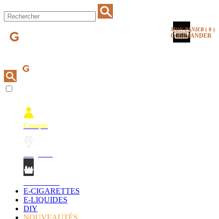
MON PANIER
(
0
)
COMMANDER
Compte
Magasins
Mon Panier
E-CIGARETTES
E-LIQUIDES
DIY
NOUVEAUTÉS