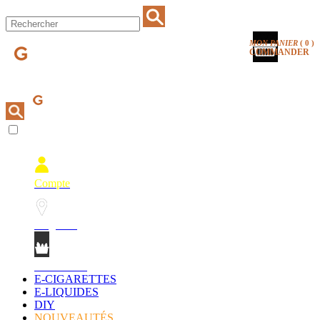
MON PANIER
(
0
)
COMMANDER
Compte
Magasins
Mon Panier
E-CIGARETTES
E-LIQUIDES
DIY
NOUVEAUTÉS