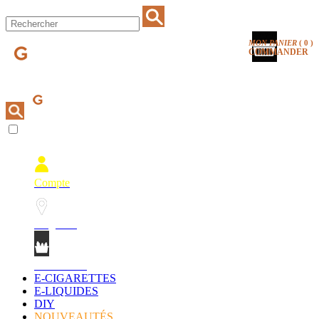
MON PANIER
(
0
)
COMMANDER
Compte
Magasins
Mon Panier
E-CIGARETTES
E-LIQUIDES
DIY
NOUVEAUTÉS