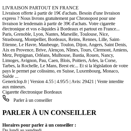
LIVRAISON PARTOUT EN FRANCE
Livraison offerte à partir de 19€ d'achats. Besoin d'une livraison
express ? Nous livrons gratuitement par Chronopost pour une
livraison le lendemain à partir de 39€ d'achats. Votre cigarette
électronique et vos e-liquides à Bordeaux et partout en France...
Paris, Grenoble, Lyon, Nantes, Marseille, Toulouse, Nice,
Strasbourg, Montpellier, Bordeaux, Reims, Rennes, Lille, Saint-
Etienne, Le Havre, Maubeuge, Toulon, Dijon, Angers, Saint Denis,
Aix en Provence, Brive, Alençon, Nîmes, Tours, Clermont, Amiens,
Metz, Perpignan, Orléans, Mulhouse, Bastia, Rouen, Nancy,
Limoges, Avignon, Pau, Caen, Blois, Poitiers, Arles, la Corse,
Tarbes, la Rochelle, Le Mans, Brest etc... Et si la législation de votre
pays le permet par colissimo, en Suisse, Luxembourg, Monaco,
Suède ...
Genericlop.fr
|
Version 4.55
|
4.95
/
5
| Avis:
29421
| Vente interdite
aux mineurs.
Cigarette électronique Bordeaux
Parler à un conseiller
PARLER À UN CONSEILLER
Horaires pour parler à un conseiller :
Du lundi au vendredi