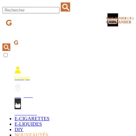
MON PANIER
(
0
)
COMMANDER
Compte
Magasins
Mon Panier
E-CIGARETTES
E-LIQUIDES
DIY
NOUVEAUTÉS