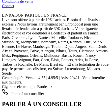
Conditions de vente
Contact
LIVRAISON PARTOUT EN FRANCE
Livraison offerte à partir de 19€ d'achats. Besoin d'une livraison
express ? Nous livrons gratuitement par Chronopost pour une
livraison le lendemain à partir de 39€ d'achats. Votre cigarette
électronique et vos e-liquides à Bordeaux et partout en France...
Paris, Grenoble, Lyon, Nantes, Marseille, Toulouse, Nice,
Strasbourg, Montpellier, Bordeaux, Reims, Rennes, Lille, Saint-
Etienne, Le Havre, Maubeuge, Toulon, Dijon, Angers, Saint Denis,
Aix en Provence, Brive, Alençon, Nîmes, Tours, Clermont, Amiens,
Metz, Perpignan, Orléans, Mulhouse, Bastia, Rouen, Nancy,
Limoges, Avignon, Pau, Caen, Blois, Poitiers, Arles, la Corse,
Tarbes, la Rochelle, Le Mans, Brest etc... Et si la législation de votre
pays le permet par colissimo, en Suisse, Luxembourg, Monaco,
Suède ...
Genericlop.fr
|
Version 4.55
|
4.95
/
5
| Avis:
29421
| Vente interdite
aux mineurs.
Cigarette électronique Bordeaux
Parler à un conseiller
PARLER À UN CONSEILLER