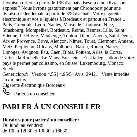
Livraison offerte à partir de 19€ d'achats. Besoin d'une livraison
express ? Nous livrons gratuitement par Chronopost pour une
livraison le lendemain à partir de 39€ d'achats. Votre cigarette
électronique et vos e-liquides à Bordeaux et partout en France...
Paris, Grenoble, Lyon, Nantes, Marseille, Toulouse, Nice,
Strasbourg, Montpellier, Bordeaux, Reims, Rennes, Lille, Saint-
Etienne, Le Havre, Maubeuge, Toulon, Dijon, Angers, Saint Denis,
Aix en Provence, Brive, Alençon, Nîmes, Tours, Clermont, Amiens,
Metz, Perpignan, Orléans, Mulhouse, Bastia, Rouen, Nancy,
Limoges, Avignon, Pau, Caen, Blois, Poitiers, Arles, la Corse,
Tarbes, la Rochelle, Le Mans, Brest etc... Et si la législation de votre
pays le permet par colissimo, en Suisse, Luxembourg, Monaco,
Suède ...
Genericlop.fr
|
Version 4.55
|
4.95
/
5
| Avis:
29421
| Vente interdite
aux mineurs.
Cigarette électronique Bordeaux
Parler à un conseiller
PARLER À UN CONSEILLER
Horaires pour parler à un conseiller :
Du lundi au vendredi
de 10h à 12h30 et 13h30 à 16h30