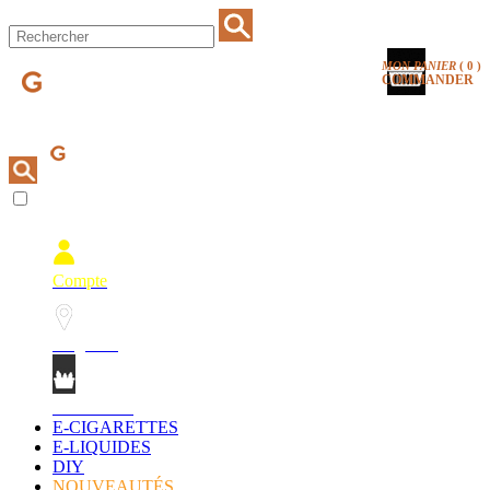
MON PANIER
(
0
)
COMMANDER
Compte
Magasins
Mon Panier
E-CIGARETTES
E-LIQUIDES
DIY
NOUVEAUTÉS