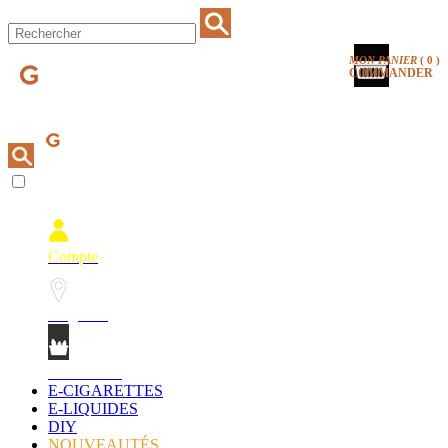
MON PANIER
(
0
)
COMMANDER
Compte
Magasins
Mon Panier
E-CIGARETTES
E-LIQUIDES
DIY
NOUVEAUTÉS