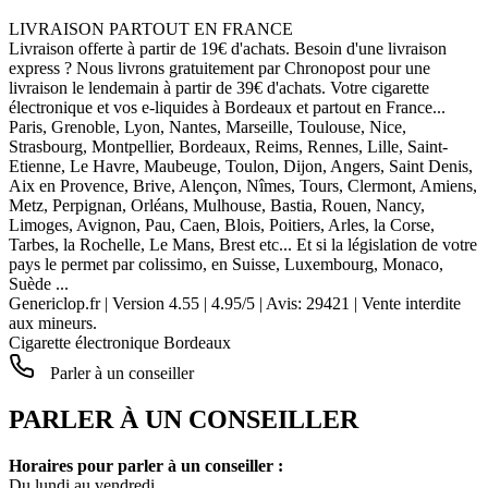
LIVRAISON PARTOUT EN FRANCE
Livraison offerte à partir de 19€ d'achats. Besoin d'une livraison
express ? Nous livrons gratuitement par Chronopost pour une
livraison le lendemain à partir de 39€ d'achats. Votre cigarette
électronique et vos e-liquides à Bordeaux et partout en France...
Paris, Grenoble, Lyon, Nantes, Marseille, Toulouse, Nice,
Strasbourg, Montpellier, Bordeaux, Reims, Rennes, Lille, Saint-
Etienne, Le Havre, Maubeuge, Toulon, Dijon, Angers, Saint Denis,
Aix en Provence, Brive, Alençon, Nîmes, Tours, Clermont, Amiens,
Metz, Perpignan, Orléans, Mulhouse, Bastia, Rouen, Nancy,
Limoges, Avignon, Pau, Caen, Blois, Poitiers, Arles, la Corse,
Tarbes, la Rochelle, Le Mans, Brest etc... Et si la législation de votre
pays le permet par colissimo, en Suisse, Luxembourg, Monaco,
Suède ...
Genericlop.fr
|
Version 4.55
|
4.95
/
5
| Avis:
29421
| Vente interdite
aux mineurs.
Cigarette électronique Bordeaux
Parler à un conseiller
PARLER À UN CONSEILLER
Horaires pour parler à un conseiller :
Du lundi au vendredi