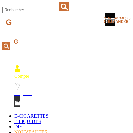
MON PANIER
(
0
)
COMMANDER
Compte
Magasins
Mon Panier
E-CIGARETTES
E-LIQUIDES
DIY
NOUVEAUTÉS