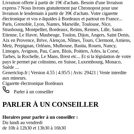
Livraison offerte à partir de 19€ d'achats. Besoin d'une livraison
express ? Nous livrons gratuitement par Chronopost pour une
livraison le lendemain à partir de 39€ d'achats. Votre cigarette
électronique et vos e-liquides à Bordeaux et partout en France...
Paris, Grenoble, Lyon, Nantes, Marseille, Toulouse, Nice,
Strasbourg, Montpellier, Bordeaux, Reims, Rennes, Lille, Saint-
Etienne, Le Havre, Maubeuge, Toulon, Dijon, Angers, Saint Denis,
Aix en Provence, Brive, Alençon, Nîmes, Tours, Clermont, Amiens,
Metz, Perpignan, Orléans, Mulhouse, Bastia, Rouen, Nancy,
Limoges, Avignon, Pau, Caen, Blois, Poitiers, Arles, la Corse,
Tarbes, la Rochelle, Le Mans, Brest etc... Et si la législation de votre
pays le permet par colissimo, en Suisse, Luxembourg, Monaco,
Suède ...
Genericlop.fr
|
Version 4.55
|
4.95
/
5
| Avis:
29421
| Vente interdite
aux mineurs.
Cigarette électronique Bordeaux
Parler à un conseiller
PARLER À UN CONSEILLER
Horaires pour parler à un conseiller :
Du lundi au vendredi
de 10h à 12h30 et 13h30 à 16h30